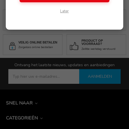
Later
GRATIS VERZENDING
RETOURRECHT
Vanaf € 100,00
30 dagen garantie
PRODUCT OP
VEILIG ONLINE BETALEN
VOORRAAD?
Zorgeloos online bestellen
Zelfde werkdag verstuurd
Ontvang het laatste nieuws, updates en aanbiedingen
AANMELDEN
SNEL NAAR
CATEGORIEËN