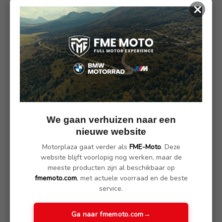
×
Wachtwoord vergeten?
Nieuwe klant?
De voordelen van een account bij ons;
Makkelijk afrekenen
Meerdere ontvangst adressen
Bestel history bekijken
Inzicht in je bestellingen
We gaan verhuizen naar een
Maak gebruik van een wensenlijst
nieuwe website
Motorplaza gaat verder als
FME-Moto
. Deze
Maak een account
website blijft voorlopig nog werken, maar de
meeste producten zijn al beschikbaar op
fmemoto.com
, met actuele voorraad en de beste
service.
Ga naar fmemoto.com
→