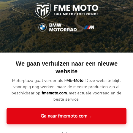
derlich Hub cover
Wunderlich Afneembare
Adap
TORNADO
Koplampbeschermer
"ULT
"HELDER" R 1300 GS
besc
€ 139.90
€ 149.90
We gaan verhuizen naar een nieuwe
website
Motorplaza gaat verder als
FME-Moto
. Deze website blijft
voorlopig nog werken, maar de meeste producten zijn al
beschikbaar op
fmemoto.com
, met actuele voorraad en de
beste service.
Ga naar fmemoto.com
→
Wunderlich
Wunderlich Engine
Wunde