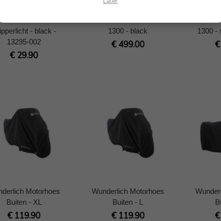
Later
escherming voor
Protection Bar
Pro
ltifunctioneel led
ULTIMATE PRO R
ULTI
ipperlicht - black -
1300 - black
1300 - 
13295-002
€ 499.00
€
€ 29.90
derlich Motorhoes
Wunderlich Motorhoes
Wunderl
Buiten - XL
Buiten - L
B
€ 119.90
€ 119.90
€