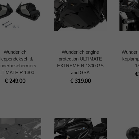
Wunderlich
Wunderlich engine
Wunderl
leppendeksel- &
protection ULTIMATE
koplam
linderbeschermers
EXTREME R 1300 GS
1
LTIMATE R 1300
and GSA
€
€ 249.00
€ 319.00