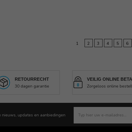
1
2
3
4
5
6
RETOURRECHT
VEILIG ONLINE BET
30 dagen garantie
Zorgeloos online bestel
e nieuws, updates en aanbiedingen