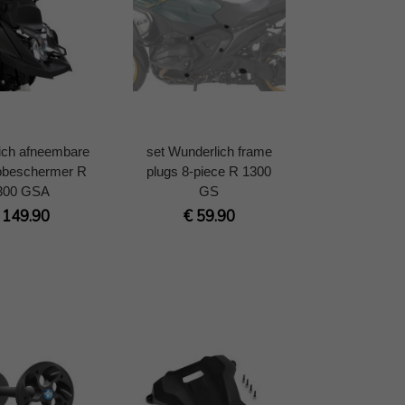
ich afneembare
set Wunderlich frame
pbeschermer R
plugs 8-piece R 1300
300 GSA
GS
 149.90
€ 59.90