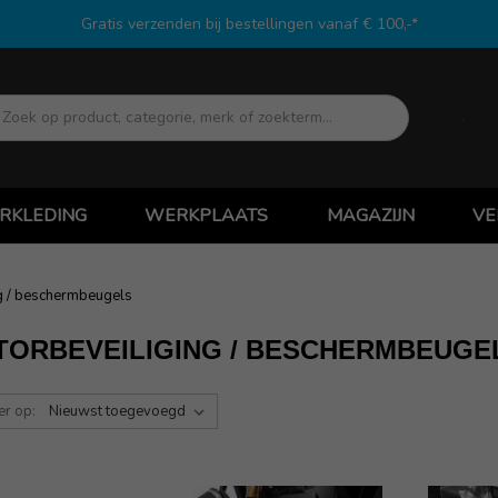
Gratis verzenden bij bestellingen vanaf € 100,-*
Zoek
RKLEDING
WERKPLAATS
MAGAZIJN
VE
g / beschermbeugels
TORBEVEILIGING / BESCHERMBEUGE
er op: