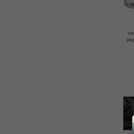
se
plu