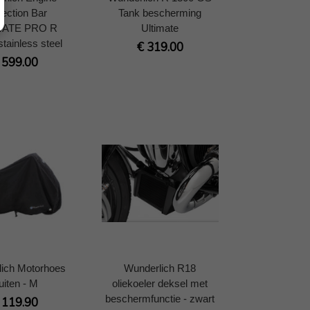
tection Bar
Tank bescherming
MATE PRO R
Ultimate
stainless steel
€ 319.00
 599.00
ich Motorhoes
Wunderlich R18
uiten - M
oliekoeler deksel met
beschermfunctie - zwart
 119.90