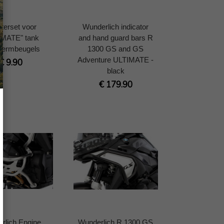
terset voor
Wunderlich indicator
IMATE" tank
and hand guard bars R
hermbeugels
1300 GS and GS
Adventure ULTIMATE -
€ 9.90
black
€ 179.90
rlich Engine
Wunderlich R 1300 GS