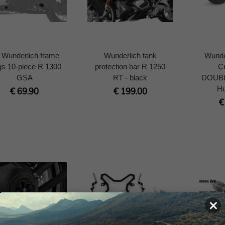
t Wunderlich frame
Wunderlich tank
Wunde
gs 10-piece R 1300
protection bar R 1250
C
GSA
RT - black
DOUBL
Hu
€ 69.90
€ 199.00
€
×