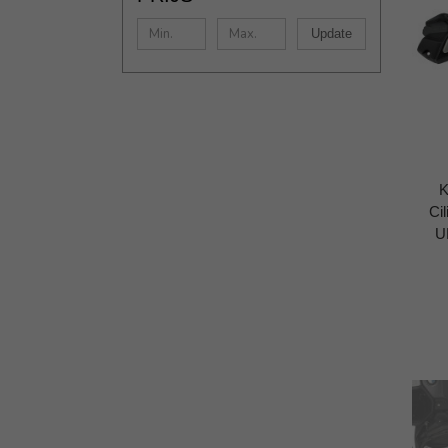
Update
K
Ci
U