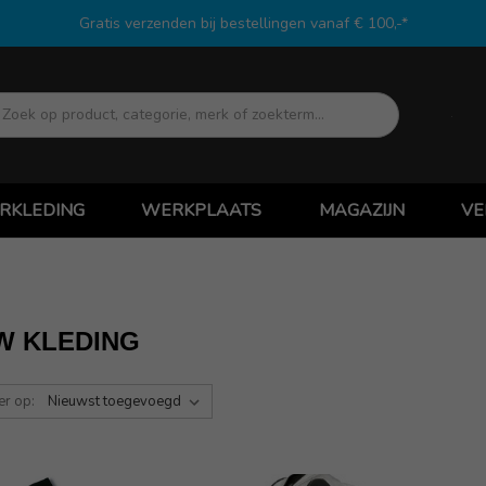
Gratis verzenden bij bestellingen vanaf € 100,-*
Zoek
RKLEDING
WERKPLAATS
MAGAZIJN
VE
W KLEDING
er op: