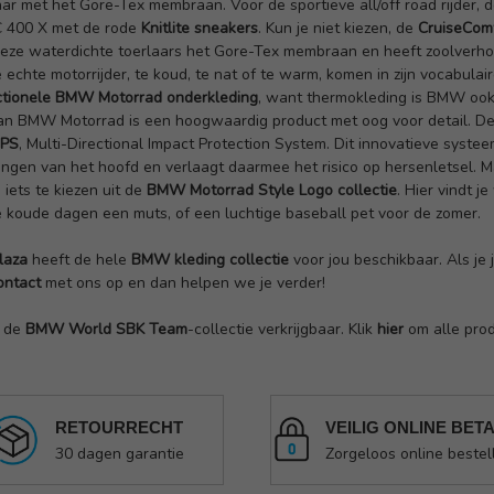
ar met het Gore-Tex membraan. Voor de sportieve all/off road rijder, 
C 400 X met de rode
Knitlite sneakers
. Kun je niet kiezen, de
CruiseCom
deze waterdichte toerlaars het Gore-Tex membraan en heeft zoolverho
 echte motorrijder, te koud, te nat of te warm, komen in zijn vocabulair
ctionele BMW Motorrad onderkleding
, want thermokleding is BMW ook 
an BMW Motorrad is een hoogwaardig product met oog voor detail. 
IPS
, Multi-Directional Impact Protection System. Dit innovatieve syste
ngen van het hoofd en verlaagt daarmee het risico op hersenletsel. M
iets te kiezen uit de
BMW Motorrad Style Logo collectie
. Hier vindt j
e koude dagen een muts, of een luchtige baseball pet voor de zomer.
laza
heeft de hele
BMW kleding collectie
voor jou beschikbaar. Als je
ontact
met ons op en dan helpen we je verder!
k de
BMW World SBK Team
-collectie verkrijgbaar. Klik
hier
om alle prod
RETOURRECHT
VEILIG ONLINE BET
30 dagen garantie
Zorgeloos online bestel