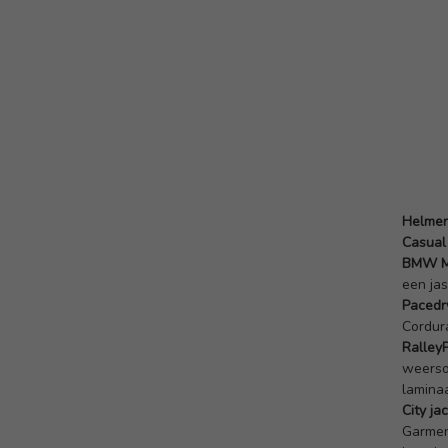
Helme
Casual
BMW M
een jas
Pacedr
Cordura
RalleyP
weerso
lamina
City ja
Garment