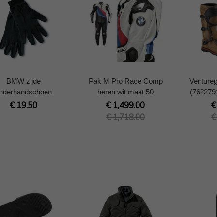
BMW zijde
Pak M Pro Race Comp
Ventureg
nderhandschoen
heren wit maat 50
(762279
€ 19.50
€ 1,499.00
€
€ 1,718.00
€