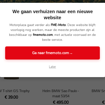
a Ride
a Ri
€ 39.00
€ 39.00
We gaan verhuizen naar een nieuwe
website
Motorplaza gaat verder als
FME-Moto
. Deze website blijft
voorlopig nog werken, maar de meeste producten zijn al
beschikbaar op
fmemoto.com
, met actuele voorraad en de
beste service.
Ga naar fmemoto.com
→
Later
 T-shirt GS Trophy
Helm BMW Sao Paulo -
BMW Sne
maat 53/54
€ 39.00
€ 495.00
€