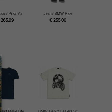
ars Pillon Air
Jeans BMW Ride
 265.99
€ 255.00
hirt Make Life
BMW T-shirt Dealershirt