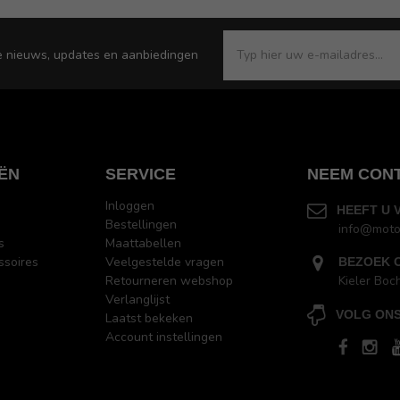
e nieuws, updates en aanbiedingen
ËN
SERVICE
NEEM CON
Inloggen
HEEFT U 
Bestellingen
info@moto
s
Maattabellen
ssoires
Veelgestelde vragen
BEZOEK 
Retourneren webshop
Kieler Boc
Verlanglijst
VOLG ONS
Laatst bekeken
Account instellingen