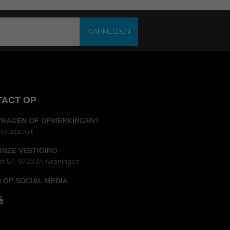
AANMELDEN
TACT OP
VRAGEN OF OPMERKINGEN?
rplaza.net
ONZE VESTIGING
ht 57, 9723 JA Groningen
 OP SOCIAL MEDIA