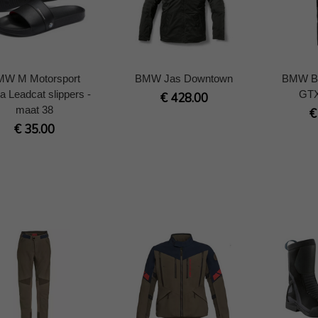
MW M Motorsport
BMW Jas Downtown
BMW B
 Leadcat slippers -
GTX
€ 428.00
maat 38
€
€ 35.00