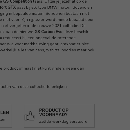
de
GS Competition
laars. Of zie je jezelf al op de
fort GTX
past bij elk type BMW motor. Bovendien
ging in bepaalde maten. Seizoenen bestaan niet
e niet voor. Zijn rijplezier wordt mede bepaald door
niet vergeten in de nieuwe 2021 collectie. De
Denk aan de nieuwe
GS Carbon Evo
, deze beschikt
em reduceert bij een ongeval de roterende
aar wie voor merkbeleving gaat, ontkomt er niet
e werkelijk alles van caps, t-shirts, hoodies maar ook
 je product of maat niet kunt vinden, neem dan
ucten van deze collectie te bekijken.
PRODUCT OP
ALEN
VOORRAAD?
len
Zelfde werkdag verstuurd