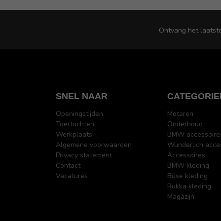
Ontvang het laatst
SNEL NAAR
CATEGORIE
Openingstijden
Motoren
Toertochten
Onderhoud
Werkplaats
BMW accessoire
Algemene voorwaarden
Wunderlich acce
Privacy statement
Accessoires
Contact
BMW kleding
Vacatures
Büse kleding
Rukka kleding
Magazijn