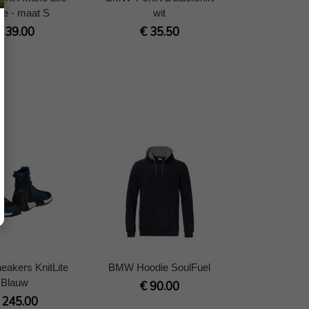
de - maat S
wit
€ 39.00
€ 35.50
akers KnitLite
BMW Hoodie SoulFuel
Blauw
€ 90.00
 245.00