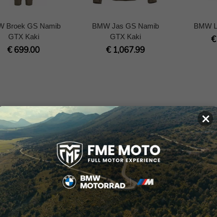
 Broek GS Namib
BMW Jas GS Namib
BMW La
GTX Kaki
GTX Kaki
€
€ 699.00
€ 1,067.99
×
T-shirt Luftgekühlt
BMW T-shirt Make Life
BMW T-s