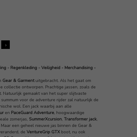
ing
-
Regenkleding
-
Veiligheid
-
Merchandising
-
am
Gear & Garment
uitgebracht. Als het gaat om
e collectie ontworpen. Prachtige jassen, zoals de
. Natuurlijk gemaakt van het super slijtvaste
t summum voor de adventure rijder zal natuurlijk de
ische wol. Een jack waarbij aan alle
ur
en
PaceGuard Adventure
, hoogwaardige
deale zomerjas,
SummerXcursion
,
Transformer jack
,
. Maar een geheel nieuwe jas binnen de Gear &
 veranderd, de
VentureGrip GTX
boot, nu ook