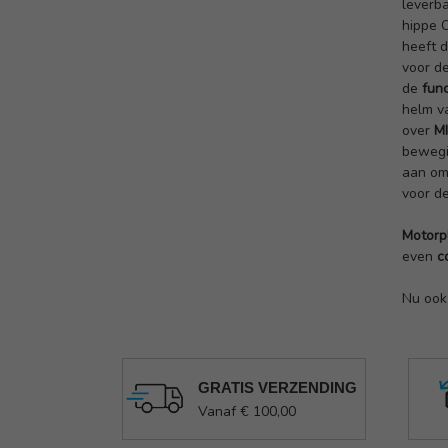
leverba
hippe 
heeft 
voor de
de
fun
helm v
over
M
bewegi
aan om 
voor d
Motorp
even
c
Nu oo
GRATIS VERZENDING
Vanaf € 100,00