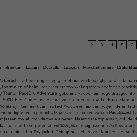
1
2
3
4
5
6
n
-
Broeken
-
Jassen
-
Overalls
-
Laarzen
-
Handschoenen
-
Onderkled
otorrad
heeft een nagenoeg geheel nieuwe kledinglijn onder de na
, laarzen en of helm, het productontwikkelingsteam heeft een prachtig
y Tour
en
PaceDry Adventure
, gekenmerkt door zijn hoge draagcomfort
 500D. Een Z-liner jas geschikt voor toer en all road gebruik. Maar he
ro jas
zijn. Gemaakt van ProTechWool, een mix van polyamide en techn
mstandigheden is gedacht. Maar wat te denken van de
PaceGuard To
at jassen zowel voor dames als heren. Naast deze topjassen, ook de i
ck
, maar niet te vergeten de
Airflow jas
met bijpassende Airflow broek
 collectie is het
Dry jacket
. Ook op het gebied van laarzen is er veel