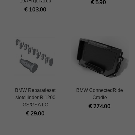
19AH gel accu
€ 5.90
€ 103.00
BMW Reparatieset
BMW ConnectedRide
slotcilinder R 1200
Cradle
GS/GSA LC
€ 274.00
€ 29.00