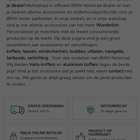
je dealer!
Motorplaza is officieel BMW Motorrad dealer en kan
je daarom allerlei accessoires en onderhoudsproducten voor je
BMW motor aanbieden. In onze winkels en in onze webshop
vind je ook allerlei accessoires van het merk
Wunderlich
.
Personaliseer je motorfiets met de meest concurrerende
producten op de markt. Op deze pagina vind je een groot
assortiment aan accessoires en aanvullingen;
koffers
,
tassen
,
windschermen
,
buddies
,
uitlaten
,
navigatie
,
tankpads
,
verlichting
... Voor alle modellen van BMW Motorrad.
Wij bieden
Vario-koffers
en
aluminium koffers
tegen de beste
prijs!
Vind je het accessoire dat je zoekt niet, neem
contact
met
ons op. We geven je altijd graag advies om de juiste producten
te vinden.
GRATIS VERZENDING
RETOURRECHT
Vanaf € 100,00
30 dagen garantie
PRODUCT OP
VEILIG ONLINE BETALEN
VOORRAAD?
Zorgeloos online bestellen
Zelfde werkdag verstuurd