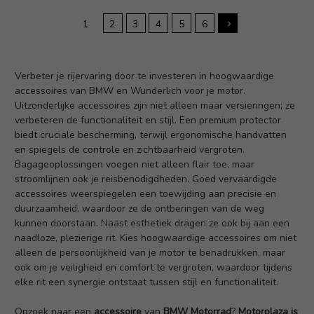
1
2
3
4
5
6
Verbeter je rijervaring door te investeren in hoogwaardige
accessoires van BMW en Wunderlich voor je motor.
Uitzonderlijke accessoires zijn niet alleen maar versieringen; ze
verbeteren de functionaliteit en stijl. Een premium protector
biedt cruciale bescherming, terwijl ergonomische handvatten
en spiegels de controle en zichtbaarheid vergroten.
Bagageoplossingen voegen niet alleen flair toe, maar
stroomlijnen ook je reisbenodigdheden. Goed vervaardigde
accessoires weerspiegelen een toewijding aan precisie en
duurzaamheid, waardoor ze de ontberingen van de weg
kunnen doorstaan. Naast esthetiek dragen ze ook bij aan een
naadloze, plezierige rit. Kies hoogwaardige accessoires om niet
alleen de persoonlijkheid van je motor te benadrukken, maar
ook om je veiligheid en comfort te vergroten, waardoor tijdens
elke rit een synergie ontstaat tussen stijl en functionaliteit.
Opzoek naar een
accessoire
van
BMW Motorrad
?
Motorplaza is