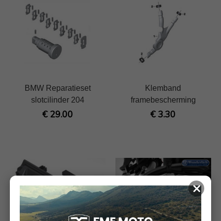
BMW Reparatieset
Klemband
slotcilinder 204
framebescherming
€ 29.00
€ 3.30
×