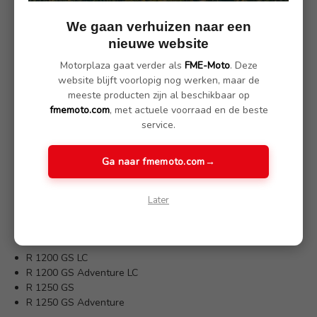
SKU: 41970-111
We gaan verhuizen naar een
nieuwe website
Omschrijving
(1 review)
Motorplaza gaat verder als
FME-Moto
. Deze
website blijft voorlopig nog werken, maar de
meeste producten zijn al beschikbaar op
Een combinatie van verhoging en verplaatsing van het stuur
fmemoto.com
, met actuele voorraad en de beste
naar de motorrijder. Het resultaat is een meer ontspannen
service.
zithouding tijdens het rijden en een echt tourgevoel.
Hoogteverstelling van 38 mm en een verplaatsing van 27 mm
Ga naar fmemoto.com
→
naar de bestuurder. Materiaal zilver geanodiseerd. Complete kit
voor installatie. Eenvoudige montage en zonder enige andere
aanpassing.
Later
Geschikt voor de modellen:
R 1200 GS LC
R 1200 GS Adventure LC
R 1250 GS
R 1250 GS Adventure