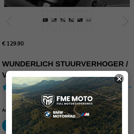
€ 129.90
WUNDERLICH STUURVERHOGER /
VERPLAATSER
×
(1 review)
Schrijf een review
Huidige
voorraad:
Verhoog
Verlaag
Aantal:
aantallen:
aantallen: