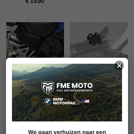
€ 19.90
×
Wunderlich framepanelen
Wunderlich GPS houder
met DRYBAG zijtassen -
voor apparaatdragers -
zwart
universeel - zwart
€ 219.00
€ 19.90
We gaan verhuizen naar een