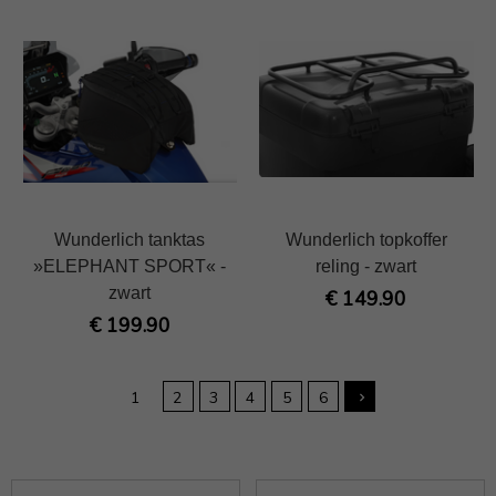
Wunderlich tanktas
Wunderlich topkoffer
»ELEPHANT SPORT« -
reling - zwart
zwart
€ 149.90
€ 199.90
1
2
3
4
5
6