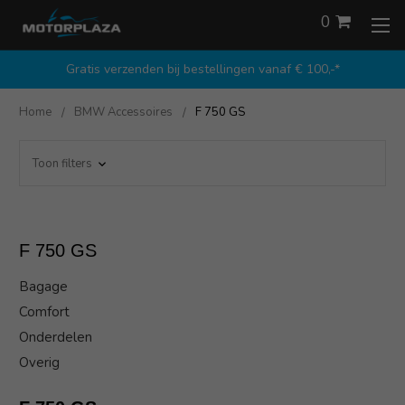
0
Gratis verzenden bij bestellingen vanaf € 100,-*
Home
BMW Accessoires
F 750 GS
Toon filters
F 750 GS
Bagage
Comfort
Onderdelen
Overig