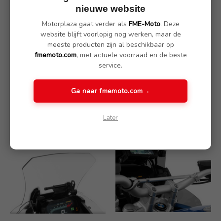
nieuwe website
Motorplaza gaat verder als
FME-Moto
. Deze
website blijft voorlopig nog werken, maar de
meeste producten zijn al beschikbaar op
fmemoto.com
, met actuele voorraad en de beste
service.
Wunderlich aanpassing
Wunderlich universele
voor originele GPS
apparatendrager - voor
houder - zwart
voertuigen met originele
Ga naar fmemoto.com
→
raamverstelling - zwart
€ 79.90
€ 139.90
Later