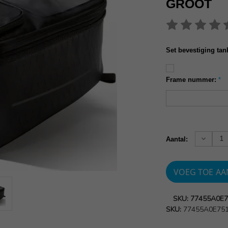
GROOT
Set bevestiging tan
Frame nummer:
*
Huidige
voorraad:
Verhoog
Aantal:
aantallen
SKU: 77455A0E
SKU:
77455A0E75