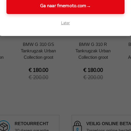
Ga naar fmemoto.com
→
Later
BMW G 310 GS
BMW G 310 R
B
Tankrugzak Urban
Tankrugzak Urban
on
Collection groot
Collection groot
A
€ 180.00
€ 180.00
€ 200.00
€ 200.00
RETOURRECHT
VEILIG ONLINE BET
30 dagen garantie
Zorgeloos online bestel