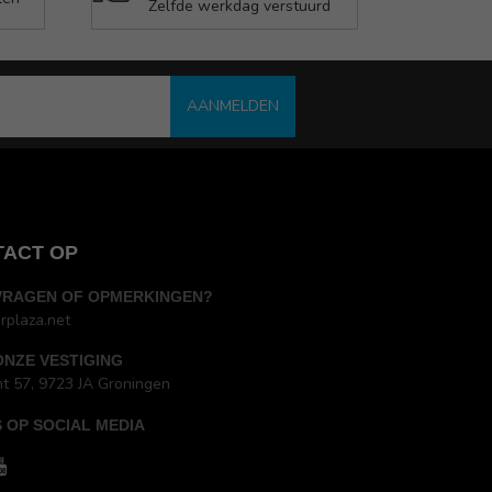
Zelfde werkdag verstuurd
AANMELDEN
TACT OP
VRAGEN OF OPMERKINGEN?
rplaza.net
ONZE VESTIGING
ht 57, 9723 JA Groningen
 OP SOCIAL MEDIA