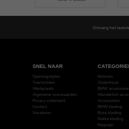
Ontvang het laatst
SNEL NAAR
CATEGORIE
Openingstijden
Motoren
Toertochten
Onderhoud
Werkplaats
BMW accessoire
Algemene voorwaarden
Wunderlich acce
Privacy statement
Accessoires
Contact
BMW kleding
Vacatures
Büse kleding
Rukka kleding
Magazijn