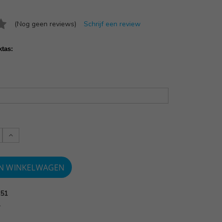
(Nog geen reviews)
Schrijf een review
ktas:
Verlaag
:
aantallen:
751
1