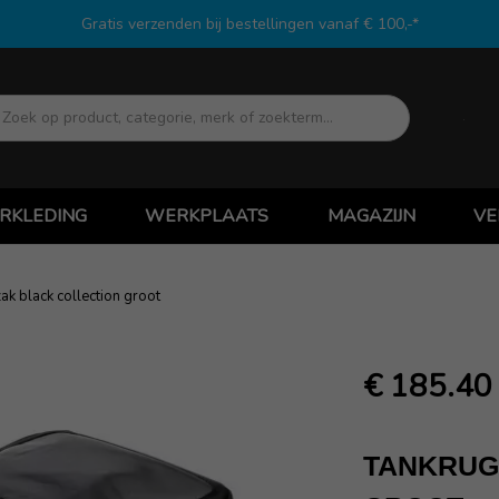
Gratis verzenden bij bestellingen vanaf € 100,-*
Zoek
RKLEDING
WERKPLAATS
MAGAZIJN
VE
ak black collection groot
€ 185.40
TANKRUG