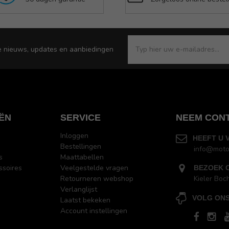
e nieuws, updates en aanbiedingen
ËN
SERVICE
NEEM CON
Inloggen
HEEFT U 
Bestellingen
info@moto
s
Maattabellen
ssoires
Veelgestelde vragen
BEZOEK 
Retourneren webshop
Kieler Boc
Verlanglijst
VOLG ONS
Laatst bekeken
Account instellingen