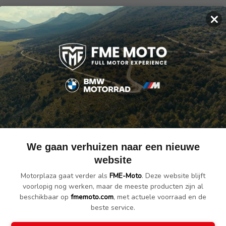
×
ellen.
e bevestiging sets beschikbaar. de bevestiging set is aan te schaffen 
set te ontvangen.
We gaan verhuizen naar een nieuwe
website
Motorplaza gaat verder als
FME-Moto
. Deze website blijft
voorlopig nog werken, maar de meeste producten zijn al
beschikbaar op
fmemoto.com
, met actuele voorraad en de
beste service.