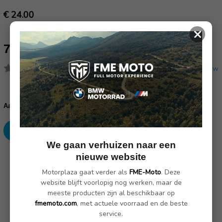
€ 24.00
×
71607680840 2X
(Nog geen reviews)
Schrijf een review
Huidige
voorraad:
Verhoog
Verlaag
Aantal:
aantallen:
aantallen:
We gaan verhuizen naar een
nieuwe website
SKU: 71607680840
Motorplaza gaat verder als
FME-Moto
. Deze
website blijft voorlopig nog werken, maar de
Omschrijving
(Nog geen reviews)
meeste producten zijn al beschikbaar op
fmemoto.com
, met actuele voorraad en de beste
service.
bevestigingsset