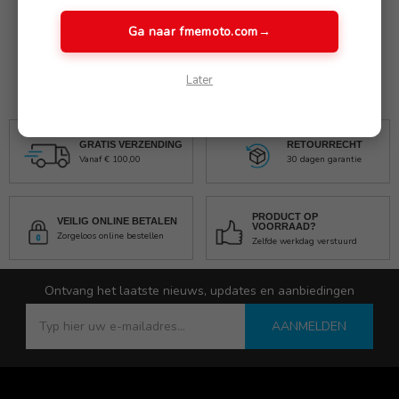
Ga naar fmemoto.com
→
2x 71607680840
Later
GRATIS VERZENDING
RETOURRECHT
Vanaf € 100,00
30 dagen garantie
PRODUCT OP
VEILIG ONLINE BETALEN
VOORRAAD?
Zorgeloos online bestellen
Zelfde werkdag verstuurd
Ontvang het laatste nieuws, updates en aanbiedingen
AANMELDEN