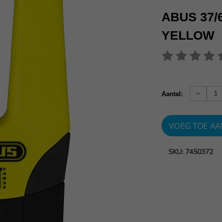
ABUS 37/
YELLOW
Huidige
voorraad:
Verhoog
Aantal:
aantallen
SKU: 7450372