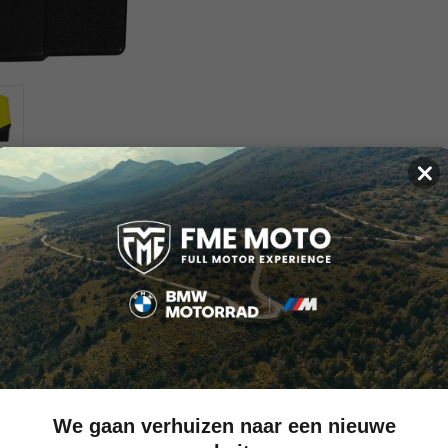
×
ng
huis
n van het slotmechanisme zijn gemaakt van gehard speciaalstaal
 rubber inlays geven een goede hamdeling
manipulatie, b.v. picking
van één met LED verlichting
We gaan verhuizen naar een nieuwe
tel