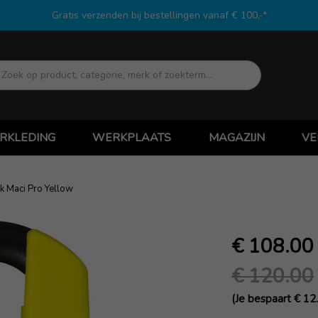
Gratis verzenden bij bestellingen vanaf € 100,-*
Zoek
RKLEDING
WERKPLAATS
MAGAZIJN
VE
 Maci Pro Yellow
€ 108.00
€ 120.00
(Je bespaart € 12