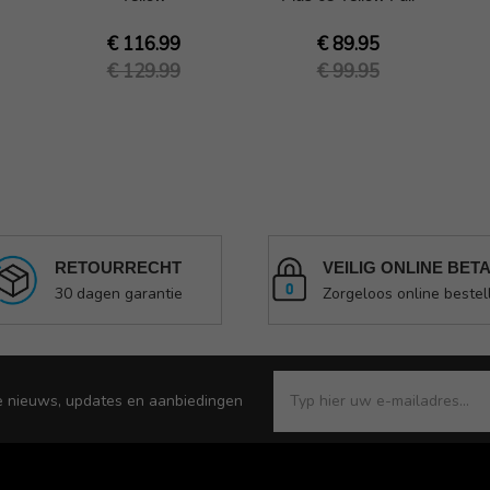
€ 116.99
€ 89.95
€ 129.99
€ 99.95
RETOURRECHT
VEILIG ONLINE BET
30 dagen garantie
Zorgeloos online bestel
e nieuws, updates en aanbiedingen