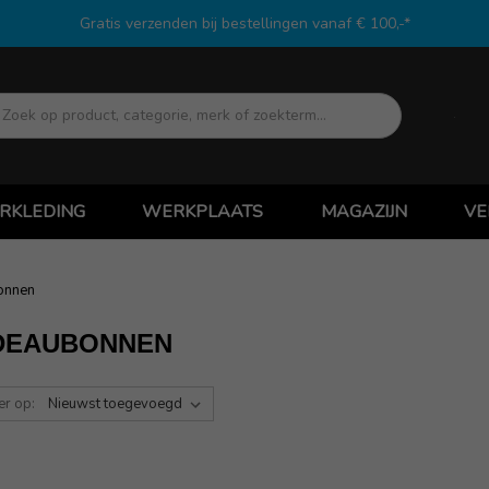
Gratis verzenden bij bestellingen vanaf € 100,-*
Zoek
RKLEDING
WERKPLAATS
MAGAZIJN
VE
onnen
DEAUBONNEN
er op: