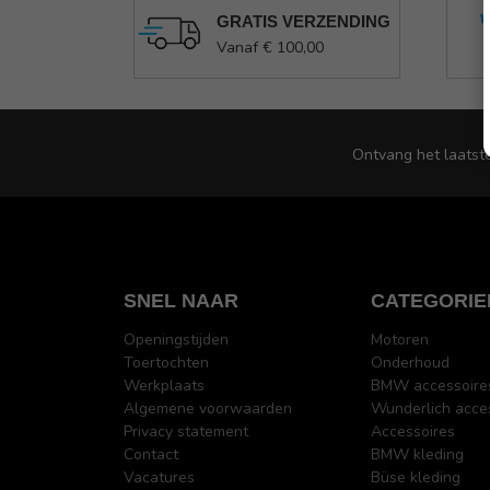
GRATIS VERZENDING
Vanaf € 100,00
Ontvang het laatst
SNEL NAAR
CATEGORIE
Openingstijden
Motoren
Toertochten
Onderhoud
Werkplaats
BMW accessoire
Algemene voorwaarden
Wunderlich acce
Privacy statement
Accessoires
Contact
BMW kleding
Vacatures
Büse kleding