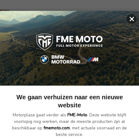
×
orplaza Cadeaubon
€ 50.00
We gaan verhuizen naar een nieuwe
website
Motorplaza gaat verder als
FME-Moto
. Deze website blijft
voorlopig nog werken, maar de meeste producten zijn al
beschikbaar op
fmemoto.com
, met actuele voorraad en de
beste service.