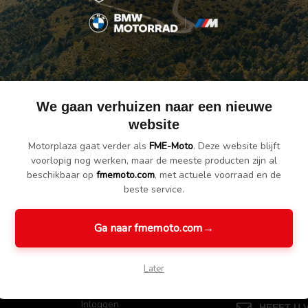
RETOURRECHT
VEILIG ONLINE BET
We gaan verhuizen naar een nieuwe
30 dagen garantie
Zorgeloos online bestel
website
Motorplaza gaat verder als
FME-Moto
. Deze website blijft
voorlopig nog werken, maar de meeste producten zijn al
beschikbaar op
fmemoto.com
, met actuele voorraad en de
e nieuws, updates en aanbiedingen
beste service.
Ga naar fmemoto.com
→
Later
ËN
SERVICE
NEEM CON
Inloggen
HEEFT U 