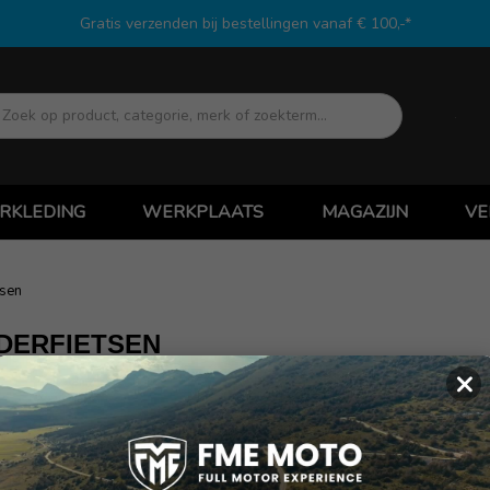
Gratis verzenden bij bestellingen vanaf € 100,-*
Zoek
RKLEDING
WERKPLAATS
MAGAZIJN
VE
tsen
DERFIETSEN
×
 geen producten te vinden onder deze categorie.