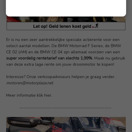
Er is nu een zeer aantrekkelijke speciale actierente voor een
select aantal modellen. De BMW Motorrad F Series, de BMW
CE 02 (AM) en de BMW CE 04 zijn allemaal voorzien van een
super voordelig rentetarief van slechts 1,99%
. Maak nu gebruik
van deze extra lage rente om jouw droommotor te kopen!
Interesse? Onze verkoopadviseurs helpen je graag verder.
motoren@motorplaza.net
Meer informatie klik hier.
----------------------------------------------------