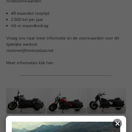
Actievoorwaarden:
48 maanden looptijd
2.500 km per jaar
All-in maandbedrag
Vraag ons naar meer informatie en de voorwaarden voor dit
tijdelijke aanbod.
motoren@motorplaza.net
Meer
informaties klik hier.
----------------------------------------------------
×
BMW R 18 Nu Éxtra Voordelig