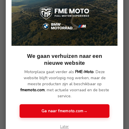
Tijdelijk ontvang je maar liefst een voordeel van € 7.500,- bij
aankoop van een nieuwe BMW R 18 uit voorraad.
De aankoop van een Big Boxer was nog nooit zo
voordelig. Kom langs in onze winkel, dan helpen we je
graag verder in je zoektocht naar de perfecte Big Boxer
voor jou!
We gaan verhuizen naar een
Interesse? Onze verkoopadviseurs helpen je graag verder.
nieuwe website
motoren@motorplaza.net
Motorplaza gaat verder als
FME-Moto
. Deze
Meer
informaties klik hier.
website blijft voorlopig nog werken, maar de
meeste producten zijn al beschikbaar op
----------------------------------------------------
fmemoto.com
, met actuele voorraad en de beste
service.
Ga naar fmemoto.com
→
Later