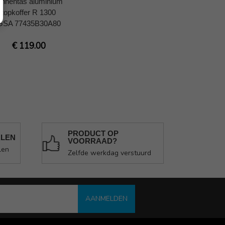
innentas aluminium
topkoffer R 1300
GSA 77435B30A80
€ 119.00
PRODUCT OP
ALEN
VOORRAAD?
len
Zelfde werkdag verstuurd
AANMELDEN