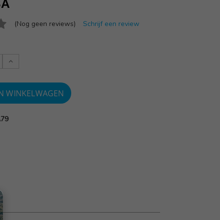
SA
(Nog geen reviews)
Schrijf een review
Verlaag
:
aantallen:
A79