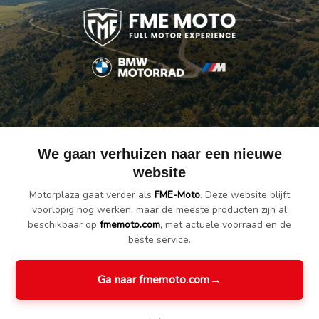
ium koffer is met de waterdichte binnentas nog eenvoudiger en veili
elijk worden ingepakt en opengemaakt.
akkelijk in één keer buiten de aluminium koffer worden vervoerd.
We gaan verhuizen naar een nieuwe
website
Motorplaza gaat verder als
FME-Moto
. Deze website blijft
voorlopig nog werken, maar de meeste producten zijn al
beschikbaar op
fmemoto.com
, met actuele voorraad en de
beste service.
Ga naar fmemoto.com
→