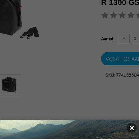
R 1300 G
Huidige
voorraad:
Verhoog
Aantal:
aantallen
SKU: 77415B30
×