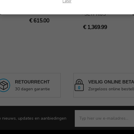
Aluminium zijkoffer
aluminium zijkoffers
B
Later
r
links R 1300 GSA
- R 1300 GSA zwart
- SETPRIJS -
€ 615.00
€ 1,369.99
RETOURRECHT
VEILIG ONLINE BET
30 dagen garantie
Zorgeloos online bestel
e nieuws, updates en aanbiedingen