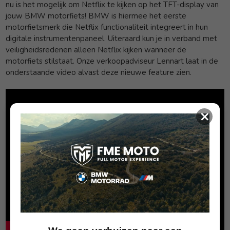
nu is het mogelijk om Netflix te kijken op het TFT-display van
jouw BMW motorfiets! BMW is hiermee het eerste
motorfietsmerk die Netflix functionaliteit integreert in hun
digitale instrumentenpaneel. Uiteraard kun je in verband met
veiligheidsredenen alleen Netflix kijken wanneer de
motorfiets stilstaat. Onze verkoopadviseur Lennart laat in de
onderstaande video alvast deze nieuwe feature zien.
×