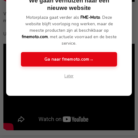
We gaan verhuizen naar een
nieuwe website
Welke serie ga jij als eerste bingewatchen op jouw BMW
Motorplaza gaat verder als
FME-Moto
. Deze
motorfiets?
website blijft voorlopig nog werken, maar de
meeste producten zijn al beschikbaar op
Update (01-04-2020)
fmemoto.com
, met actuele voorraad en de beste
service.
Ga naar fmemoto.com
→
Later