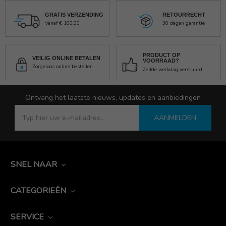
GRATIS VERZENDING
RETOURRECHT
Vanaf € 100,00
30 dagen garantie
PRODUCT OP
VEILIG ONLINE BETALEN
VOORRAAD?
Zorgeloos online bestellen
Zelfde werkdag verstuurd
Ontvang het laatste nieuws, updates en aanbiedingen
AANMELDEN
SNEL NAAR
CATEGORIEËN
SERVICE