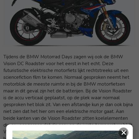
Tijdens de BMW Motorrad Days zagen wij ook de BMW
Vision DC Roadster voor het eerst in het echt. Deze
futuristische elektrische motorfiets lijkt rechtstreeks uit een
sciencefiction film te komen. Normaal gesproken neemt het
motorblok de meeste ruimte in bij de BMW motorfietsen
maar in dit geval zijn het de batterijen. Bij de Vision Roadster
is de accu verticaal geplaatst, op de plek waar normaal
gesproken het blok zit. Van een afstandje kun je dan ook bijna
niet zien dat het hier om een elektrische motor gaat. Aan
beide kanten van de Vision Roadster zitten koelelementen
die er voor zorgen dat de accu op de juiste temperatuur blijft.
×
Wanneer je de motor start komen de koelelementen naar
buiten. Zo weet je meteen of de motor aan of uit staat. Er is