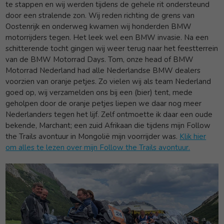
te stappen en wij werden tijdens de gehele rit ondersteund
door een stralende zon. Wij reden richting de grens van
Oostenrijk en onderweg kwamen wij honderden BMW
motorrijders tegen. Het leek wel een BMW invasie. Na een
schitterende tocht gingen wij weer terug naar het feestterrein
van de BMW Motorrad Days. Tom, onze head of BMW
Motorrad Nederland had alle Nederlandse BMW dealers
voorzien van oranje petjes. Zo vielen wij als team Nederland
goed op, wij verzamelden ons bij een (bier) tent, mede
geholpen door de oranje petjes liepen we daar nog meer
Nederlanders tegen het lijf. Zelf ontmoette ik daar een oude
bekende, Marchant; een zuid Afrikaan die tijdens mijn Follow
the Trails avontuur in Mongolië mijn voorrijder was.
Klik hier
om alles te lezen over mijn Follow the Trails avontuur.