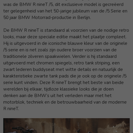
was de BMW R nineT /5, dit exclusieve model is gecreëerd
ter gelegenheid van het 50-jarige jubileum van de /5 Serie en
50 jaar BMW Motorrad-productie in Berlijn.
De BMW R nineT is standaard al voorzien van de nodige retro
looks, maar deze speciale editie maakt het plaatje compleet.
Hij is uitgevoerd in de iconische blauwe kleur van de originele
/5 serie en is net zoals zijn oudere broer voorzien van de
traditionele zilveren spaakwielen. Verder is hij standaard
uitgevoerd met chromen spiegels, retro tank striping, een
zwart lederen buddyseat met witte details en natuurlijk de
karakteristieke zwarte tank pads die je ook op de originele /5
serie kunt vinden. Deze R nineT brengt het beste van beide
werelden bij elkaar, tijdloze klassieke looks die je doen
denken aan de BMW’s uit het verleden maar met het
motorblok, techniek en de betrouwbaarheid van de moderne
R nineT.