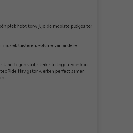
n plek hebt terwijl je de mooiste plekjes ter
ar muziek luisteren, volume van andere
tand tegen stof, sterke trillingen, vrieskou
nectedRide Navigator werken perfect samen.
erm.