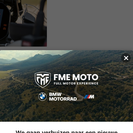
×
egeven wanneer er een actieve internetverbinding is, bijvoorbe
t op elk moment toegang tot de nieuwste functies en cartografisc
We gaan verhuizen naar een nieuwe