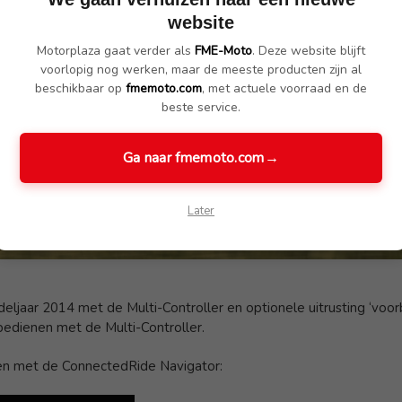
website
Motorplaza gaat verder als
FME-Moto
. Deze website blijft
voorlopig nog werken, maar de meeste producten zijn al
beschikbaar op
fmemoto.com
, met actuele voorraad en de
beste service.
Ga naar fmemoto.com
→
Later
jaar 2014 met de Multi-Controller en optionele uitrusting ‘voor
edienen met de Multi-Controller.
en met de ConnectedRide Navigator: