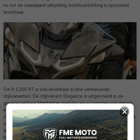
nu tot de standaard uitrusting, bochtverlichting is optioneel
leverbaar.
De R 1250 RT is ook leverbaar in drie vernieuwde
stijlvarianten. De stijlvariant Elegance is uitgevoerd in de
groene lakkleur Manhattan metallic en is voorzien van details
×
in chroom en White aluminium velgen. De RT is ook in het
nieuwe modeljaar weer verkrijgbaar als Option 719 stijlvariant,
maar dan compleet vernieuwd. De Option 719 stijlvariant is
ditmaal uitgevoerd in de lakkleur Mineral white metallic en is
tevens voorzien van handgeschilderde blauwe Pinstriping op