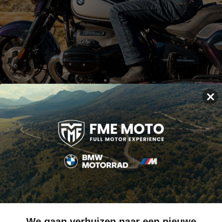
×
ellen in vier kleuren/varianten verkrijgbaar. Net zoals de andere R 
oerd in een zwarte lak en voorzien van witte pinstriping, chrome bl
tzondering van de verchroomde uitlaten, van top tot teen zwart. De
9 Galaxy Dust metallic kleurstelling maakt van jouw R 18 een absol
ing is in combinatie met de zwarte blokdelen een opvallende vers
We gaan verhuizen naar een nieuwe