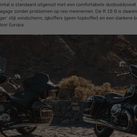
ental is standaard uitgerust met een comfortabele duobuddyseat e
s bagage zonder problemen op reis meenemen. De R 18 B is daaren
er’ stijl windscherm, zijkoffers (geen topkoffer) en een slankere
door Europa.