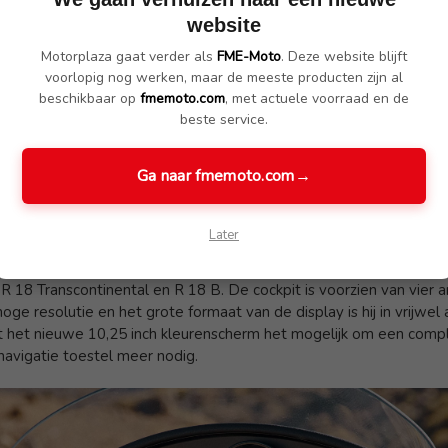
website
Motorplaza gaat verder als
FME-Moto
. Deze website blijft
voorlopig nog werken, maar de meeste producten zijn al
beschikbaar op
fmemoto.com
, met actuele voorraad en de
beste service.
Ga naar fmemoto.com
→
Later
de nieuwe R 18 Transcontinental en R 18 B zijn zonder twijfel d
R 18 Transcontinental en R 18 B. De cockpit is voorzien van vier
oge resolutie en het grote formaat van de display is hij in vrijwe
 het nieuwe 10,25 inch kleurenscherm het mogelijk om een compl
navigatie toestel meer nodig.