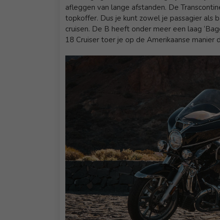
afleggen van lange afstanden. De Transcontin
topkoffer. Dus je kunt zowel je passagier al
cruisen. De B heeft onder meer een laag ‘Bagg
18 Cruiser toer je op de Amerikaanse manier 