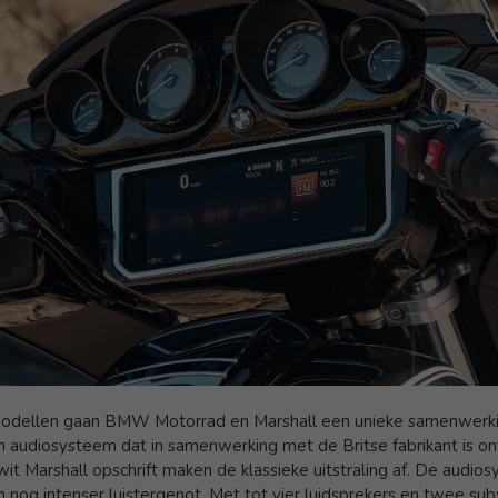
odellen gaan BMW Motorrad en Marshall een unieke samenwerkin
n audiosysteem dat in samenwerking met de Britse fabrikant is on
wit Marshall opschrift maken de klassieke uitstraling af. De audi
en nog intenser luistergenot. Met tot vier luidsprekers en twee 