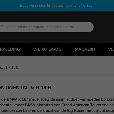
Gratis verzenden bij bestellingen vanaf € 100,-*
Zoek
RKLEDING
WERKPLAATS
MAGAZIJN
VE
tal & R 18 B
NTINENTAL & R 18 B
 de BMW R 18 familie, zoals de naam al doet vermoeden bordure
inental voegt BMW Motorrad een Grand American Tourer toe aan de
odellen combineren de kracht van de Big Boxer met stijlvol design