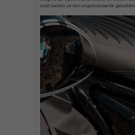
watt bieden ze een ongeëvenaarde geluidskwa