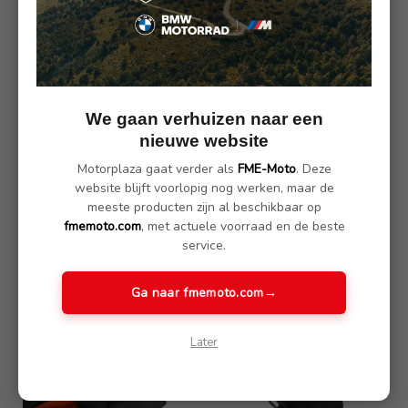
We gaan verhuizen naar een
nieuwe website
Motorplaza gaat verder als
FME-Moto
. Deze
website blijft voorlopig nog werken, maar de
BMW Tanktas
BMW Topkoffer klein 28
meeste producten zijn al beschikbaar op
Liter
€ 136.80
fmemoto.com
, met actuele voorraad en de beste
€ 345.00
service.
€ 152.00
Ga naar fmemoto.com
→
Later