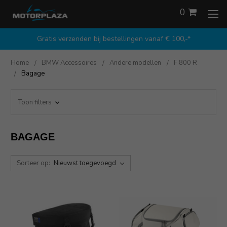
0
Gratis verzenden bij bestellingen vanaf € 100,-*
Home
BMW Accessoires
Andere modellen
F 800 R
Bagage
Toon filters
BAGAGE
Sorteer op: