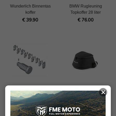
Wunderlich Binnentas
BMW Rugleuning
koffer
Topkoffer 28 liter
€ 39.90
€ 76.00
BMW Reparatieset
BMW Bagagerek tas 4,5L
×
slotcilinder 204
€ 106.20
€ 29.00
€ 118.00