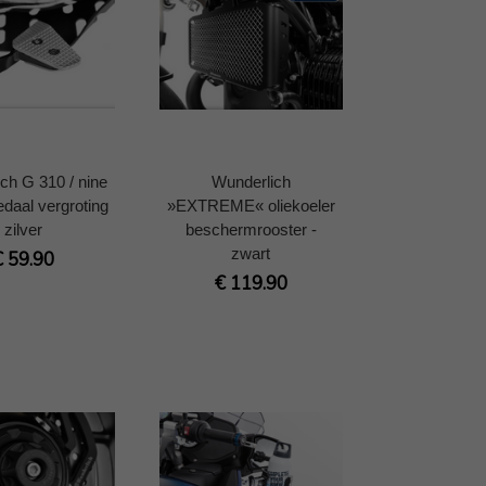
ch G 310 / nine
Wunderlich
aal vergroting
»EXTREME« oliekoeler
zilver
beschermrooster -
zwart
€ 59.90
€ 119.90