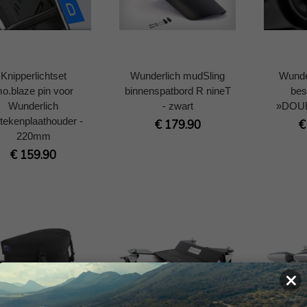
Knipperlichtset
Wunderlich mudSling
Wunde
o.blaze pin voor
binnenspatbord R nineT
be
Wunderlich
- zwart
»DOU
tekenplaathouder -
€ 179.90
€
220mm
€ 159.90
×