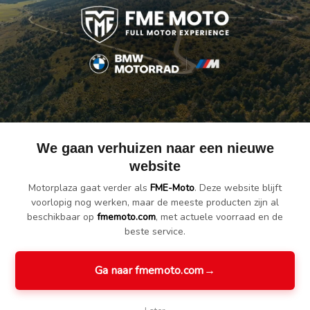
nderlich zadel- en
Wunderlich
Wund
bagagerek tas
manoeuvreerhulp -
achter
»ELEPHANT«
zwart
DRYBAG - zwart
€ 179.90
€
€ 189.90
We gaan verhuizen naar een nieuwe
website
Motorplaza gaat verder als
FME-Moto
. Deze website blijft
voorlopig nog werken, maar de meeste producten zijn al
beschikbaar op
fmemoto.com
, met actuele voorraad en de
beste service.
Ga naar fmemoto.com
→
W Buddyseat laag
BMW Buddyseat hoog
BM