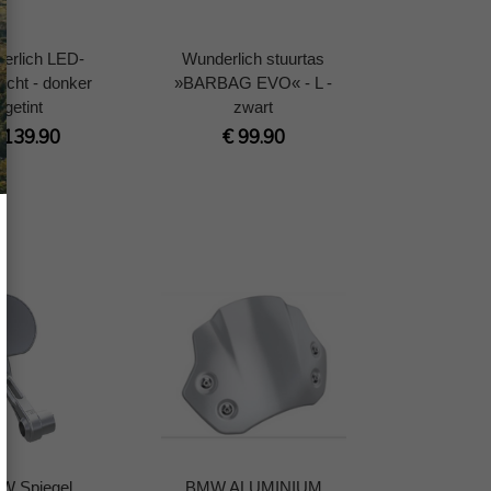
erlich LED-
Wunderlich stuurtas
licht - donker
»BARBAG EVO« - L -
getint
zwart
 139.90
€ 99.90
W Spiegel
BMW ALUMINIUM