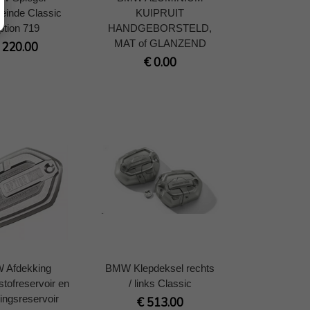
teinde Classic
KUIPRUIT
tion 719
HANDGEBORSTELD,
MAT of GLANZEND
 220.00
€ 0.00
 Afdekking
BMW Klepdeksel rechts
stofreservoir en
/ links Classic
ingsreservoir
€ 513.00