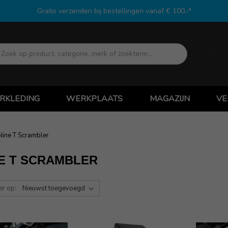
Gratis verzenden bij bestellingen vanaf € 100,-*
Zoek
RKLEDING
WERKPLAATS
MAGAZIJN
VE
Nine T Scrambler
E T SCRAMBLER
er op: