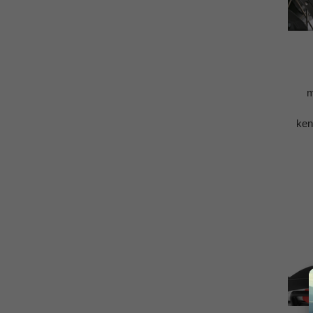
m
ken