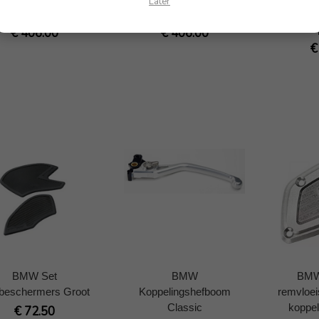
Later
an Espresso Zwart
Urban Espresso Zwart
stuurui
Op
€ 406.00
€ 406.00
€
BMW Set
BMW
BMW
ebeschermers Groot
Koppelingshefboom
remvloei
Classic
koppel
€ 72.50