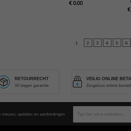
€ 0.00
€
1
2
3
4
5
6
RETOURRECHT
VEILIG ONLINE BET
30 dagen garantie
Zorgeloos online bestel
e nieuws, updates en aanbiedingen