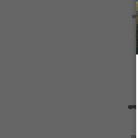
Wu
BM