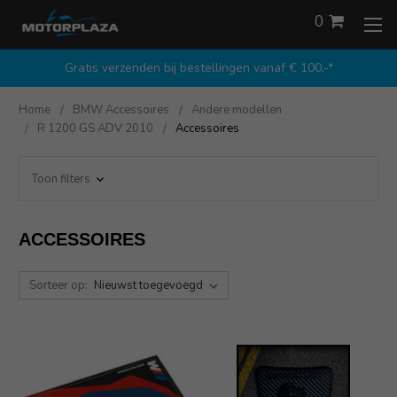
0
Gratis verzenden bij bestellingen vanaf € 100,-*
Home
BMW Accessoires
Andere modellen
R 1200 GS ADV 2010
Accessoires
Toon filters
ACCESSOIRES
Sorteer op: