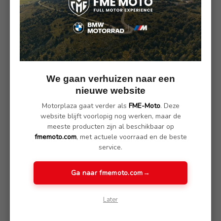
BMW R1200GSA
BMW R Nine T
Tankpad
Beschermplaat motorblok
aluminium
€ 30.00
€ 99.00
We gaan verhuizen naar een
nieuwe website
Motorplaza gaat verder als
FME-Moto
. Deze
website blijft voorlopig nog werken, maar de
meeste producten zijn al beschikbaar op
fmemoto.com
, met actuele voorraad en de beste
service.
Ga naar fmemoto.com
→
BMW HP Rem hendel
Koplampbescherming
Later
gefreesd
Offroad BMW R 1200 GS
(Adventure)
€ 147.00