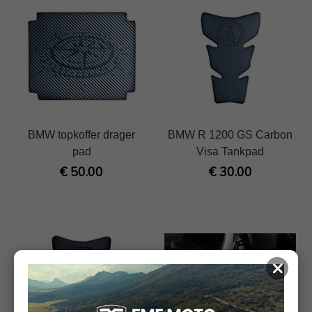
BMW topkoffer drager
BMW R 1200 GS Carbon
pad
Visa Tankpad
€ 50.00
€ 30.00
×