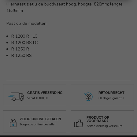
Hiernaast ziet u de buddyseat hoog, hoogte: 820mm; lengte
1835mm
Past op de modellen.
R 1200 R LC
R 1200 RS LC
R 1250 R
R 1250 RS
GRATIS VERZENDING
RETOURRECHT
Vanaf € 100,00
30 dagen garantie
PRODUCT OP
VEILIG ONLINE BETALEN
VOORRAAD?
Zorgeloos online bestellen
Zelfde werkdag verstuurd