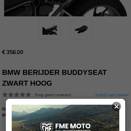
€ 356.00
BMW BERIJDER BUDDYSEAT
ZWART HOOG
(Nog geen reviews)
Schrijf een review
×
Gelieve uw frame nummer in te vullen ter controle of dit product
geschikt is voor uw motor (17 karakters):