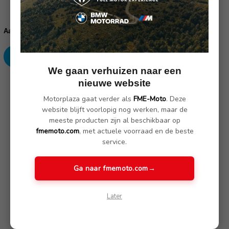
Huidige
voorraad:
Verhoog
Verlaag
Aantal:
aantallen:
aantallen:
We gaan verhuizen naar een
nieuwe website
SKU: 52538534318
Motorplaza gaat verder als
FME-Moto
. Deze
website blijft voorlopig nog werken, maar de
Omschrijving
(Nog geen reviews)
meeste producten zijn al beschikbaar op
fmemoto.com
, met actuele voorraad en de beste
service.
De keuze is aan jou!
Ga naar fmemoto.com
→
Wij leveren buddyseats die je de perfecte kniehoek geven,
lagere seats waardoor je de grond makkelijk bereikt en
gevoerde seats voor meer comfort. Alle seats zijn voor u
Later
beschikbaar, ex works. Je kunt zelfs de seat van je passagier
aanpassen aan eigen voorkeur.