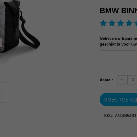
BMW BIN
Gelieve uw frame nu
geschikt is voor uw
Huidige
voorraad:
Verhoog
Aantal:
aantallen
SKU: 774385431