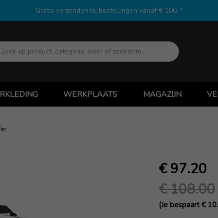
Gratis verzenden bij bestellingen vanaf € 100,-*
Zoek
RKLEDING
WERKPLAATS
MAGAZIJN
VE
fer
€ 97.20
€ 108.00
(Je bespaart € 10