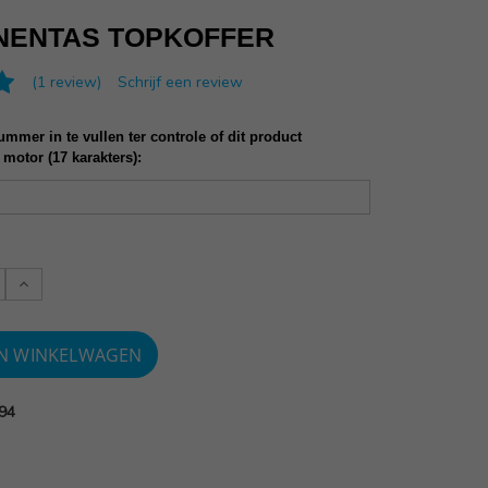
NENTAS TOPKOFFER
(1 review)
Schrijf een review
mmer in te vullen ter controle of dit product
 motor (17 karakters):
Verlaag
:
aantallen:
94