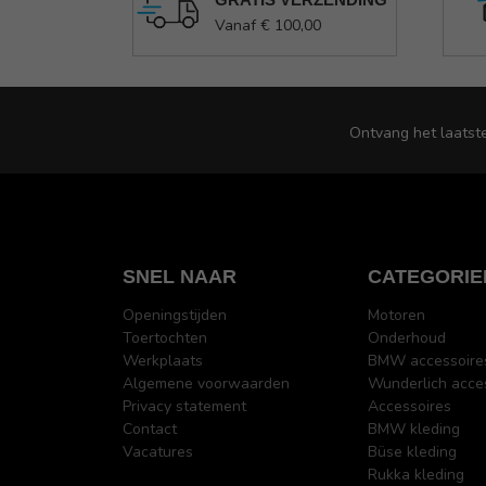
Vanaf € 100,00
Ontvang het laatst
SNEL NAAR
CATEGORIE
Openingstijden
Motoren
Toertochten
Onderhoud
Werkplaats
BMW accessoire
Algemene voorwaarden
Wunderlich acce
Privacy statement
Accessoires
Contact
BMW kleding
Vacatures
Büse kleding
Rukka kleding