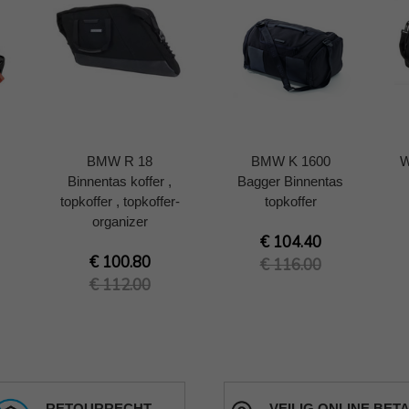
BMW R 18
BMW K 1600
W
Binnentas koffer ,
Bagger Binnentas
topkoffer , topkoffer-
topkoffer
organizer
€ 104.40
€ 100.80
€ 116.00
€ 112.00
RETOURRECHT
VEILIG ONLINE BET