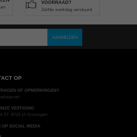
VOORRAAD?
len
Zelfde werkdag verstuurd
AANMELDEN
TACT OP
VRAGEN OF OPMERKINGEN?
rplaza.net
ONZE VESTIGING
ht 57, 9723 JA Groningen
 OP SOCIAL MEDIA