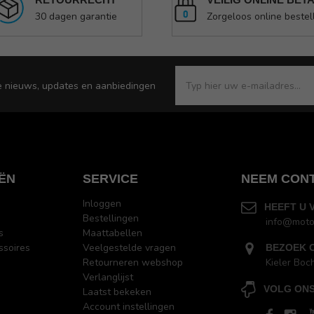
30 dagen garantie
Zorgeloos online bestel
e nieuws, updates en aanbiedingen
ËN
SERVICE
NEEM CON
Inloggen
HEEFT U 
Bestellingen
info@moto
s
Maattabellen
ssoires
Veelgestelde vragen
BEZOEK 
Retourneren webshop
Kieler Boc
Verlanglijst
VOLG ONS
Laatst bekeken
Account instellingen