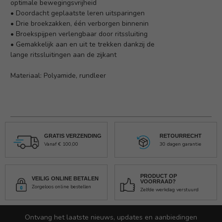
optimale bewegingsvrijheid
• Doordacht geplaatste leren uitsparingen
• Drie broekzakken, één verborgen binnenin
• Broekspijpen verlengbaar door ritssluiting
• Gemakkelijk aan en uit te trekken dankzij de
lange ritssluitingen aan de zijkant
Materiaal: Polyamide, rundleer
GRATIS VERZENDING
RETOURRECHT
Vanaf € 100,00
30 dagen garantie
PRODUCT OP
VEILIG ONLINE BETALEN
VOORRAAD?
Zorgeloos online bestellen
Zelfde werkdag verstuurd
Ontvang het laatste nieuws, updates en aanbiedingen