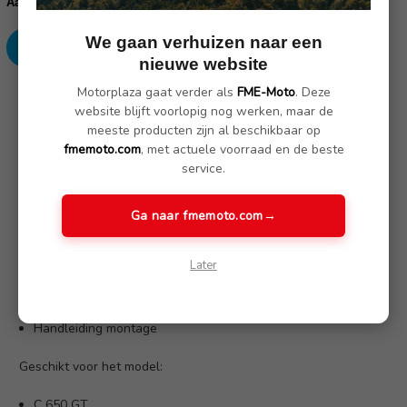
Verhoog
Verlaag
Aantal:
aantallen:
aantallen:
We gaan verhuizen naar een
nieuwe website
Motorplaza gaat verder als
FME-Moto
. Deze
SKU: 77318527006/77318527172
website blijft voorlopig nog werken, maar de
meeste producten zijn al beschikbaar op
fmemoto.com
, met actuele voorraad en de beste
Omschrijving
(Nog geen reviews)
service.
Deze windgeleiders bieden een effectieve protectie voor je
Ga naar fmemoto.com
→
handen tegen de wind. De geleiders worden veilig bevestigd
aan de kuippanelen.
Later
Inclusief:
Handleiding montage
Geschikt voor het model:
C 650 GT