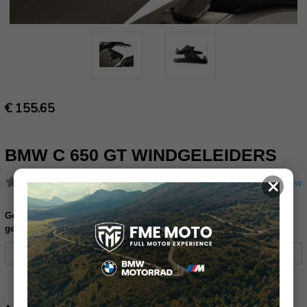
€ 155.65
BMW C 650 GT WINDGELEIDERS
×
(Nog geen reviews)
Schrijf een review
Gelieve uw frame nummer in te vullen ter controle of dit product
geschikt is voor uw motor (17 karakters):
Huidige
voorraad: