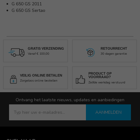
G 650 GS 2011
G 650 GS Sertao
GRATIS VERZENDING
RETOURRECHT
Vanaf € 100,00
30 dagen garantie
PRODUCT OP
VEILIG ONLINE BETALEN
VOORRAAD?
Zorgeloos online bestellen
Zelfde werkdag verstuurd
Ontvang het laatste nieuws, updates en aanbiedingen
AANMELDEN