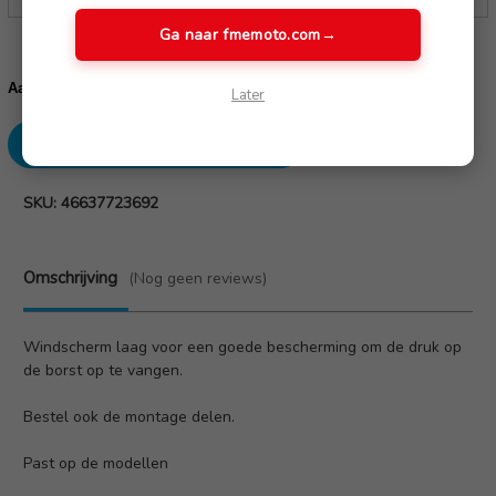
Ga naar fmemoto.com
→
Huidige
voorraad:
Verhoog
Verlaag
Aantal:
Later
aantallen:
aantallen:
SKU: 46637723692
Omschrijving
(Nog geen reviews)
Windscherm laag voor een goede bescherming om de druk op
de borst op te vangen.
Bestel ook de montage delen.
Past op de modellen