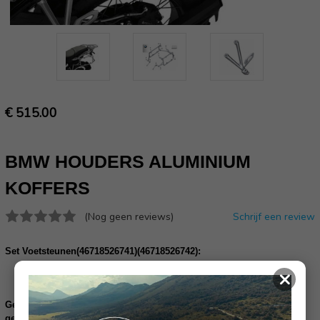
€ 515.00
BMW HOUDERS ALUMINIUM
KOFFERS
(Nog geen reviews)
Schrijf een review
Set Voetsteunen(46718526741)(46718526742):
×
Bestel de Set voetsteunen
Gelieve uw frame nummer in te vullen ter controle of dit product
geschikt is voor uw motor: