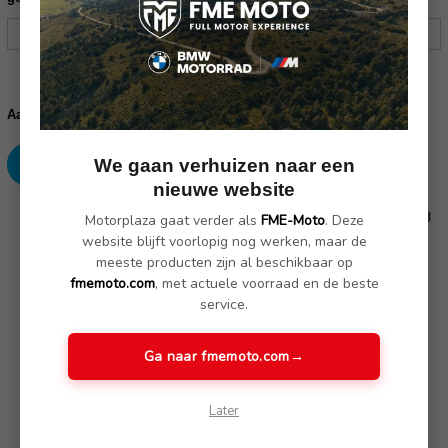
Huidige
voorraad:
Verhoog
Verlaag
Aantal:
aantallen:
aantallen:
We gaan verhuizen naar een
nieuwe website
SKU: 46548520067/ 46548520068/ 46548520069/ 77418543993
Motorplaza gaat verder als
FME-Moto
. Deze
website blijft voorlopig nog werken, maar de
meeste producten zijn al beschikbaar op
fmemoto.com
, met actuele voorraad en de beste
Omschrijving
(Nog geen reviews)
service.
Als onderdeel van het aluminium bagagesysteem, levert deze
Ga naar fmemoto.com
→
roestvrijstalen, elektrolytisch gepolijste bagagedrager precies
wat er wordt belooft.
Later
De voetsteun bevestiging dienen mee besteld te worden