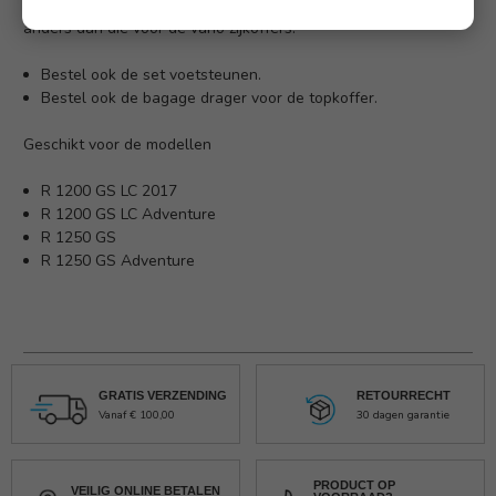
anders passen de aluminium zijkoffers er niet op deze zijn
anders dan die voor de vario zijkoffers.
Bestel ook de set voetsteunen.
Bestel ook de
bagage drager voor de topkoffer.
Geschikt voor de modellen
R 1200 GS LC 2017
R 1200 GS LC Adventure
R 1250 GS
R 1250 GS Adventure
GRATIS VERZENDING
RETOURRECHT
Vanaf € 100,00
30 dagen garantie
PRODUCT OP
VEILIG ONLINE BETALEN