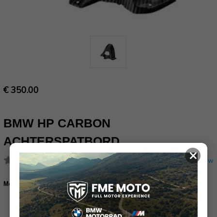
€ 350.00
BMW HP CARBON
ACHTERSPATBORD
×
(Nog geen reviews)
Schrijf een review
Montage set achterspatbord carbon[77317727954]:
Bestel de montage set achterspatbord