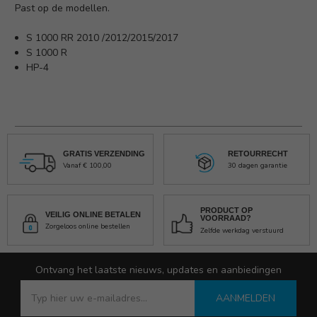
Past op de modellen.
S 1000 RR 2010 /2012/2015/2017
S 1000 R
HP-4
GRATIS VERZENDING
RETOURRECHT
Vanaf € 100,00
30 dagen garantie
PRODUCT OP
VEILIG ONLINE BETALEN
VOORRAAD?
Zorgeloos online bestellen
Zelfde werkdag verstuurd
Ontvang het laatste nieuws, updates en aanbiedingen
AANMELDEN