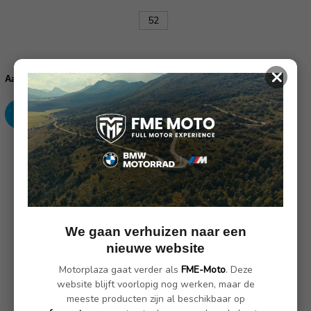
52
Huidige
×
voorraad:
Verhoog
Verlaag
Aantal:
aantallen:
aantallen:
SKU: 76117913400
Omschrijving
(Nog geen reviews)
We gaan verhuizen naar een
Vooral op lange touren komt het comfort van het jack Reschen
nieuwe website
GTX goed van pas. Het waterdichte en ademende endurojack
Motorplaza gaat verder als
FME-Moto
. Deze
overtuigt met een doordacht ventilatiesysteem, elastische
website blijft voorlopig nog werken, maar de
inzetstukken voor meer mobiliteit en een optimale pasvorm. De
meeste producten zijn al beschikbaar op
verwijderbare NP3-gewrichtsprotectoren en de NP3-