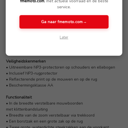
fmemoto.com
, met actuele voorraad en de beste
rugprotector zorgen voor veiligheid.
service.
Producthoogtepunten
• Waterdicht en tourklaar endurojack
Ga naar fmemoto.com
→
• Ademend maar winddicht dankzij Z-liner-constructie
met GORE-TEX®-membraan
• Aangename pasvorm
Later
• Efficiënte AirVent-ventilatie aan de voorkant
• 3D-voering op de rug verbetert de luchtcirculatie
Veiligheidskenmerken
• Uitneembare NP3-protectoren op schouders en ellebogen
• Inclusief NP3-rugprotector
• Reflecterende print op de mouwen en op de rug
• Beschermingsklasse AA
Functionaliteit
• In de breedte verstelbare mouwboorden
met klittenbandsluiting
• Breedte van de zoom verstelbaar via trekkoord
• Een borstzak en een grote zak op de rug
• Twee grote, waterdichte steekzakken aan de voorkant