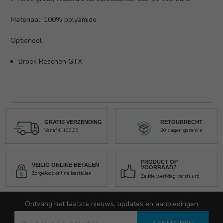
Materiaal: 100% polyamide
Optioneel
Broek Reschen GTX
GRATIS VERZENDING
RETOURRECHT
Vanaf € 100,00
30 dagen garantie
PRODUCT OP
VEILIG ONLINE BETALEN
VOORRAAD?
Zorgeloos online bestellen
Zelfde werkdag verstuurd
Ontvang het laatste nieuws, updates en aanbiedingen