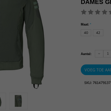
DAMES G
Maat:
*
40
42
Huidige
voorraad:
Verhoog
Aantal:
aantallen
SKU: 761479137