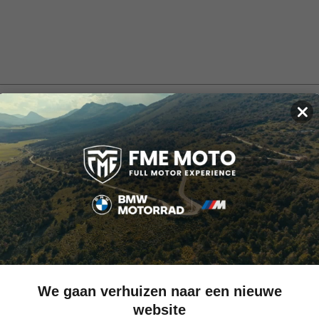
×
nit is de perfecte keuze voor zomerse ritten. Het buitenmateriaal is 
 kan het modieuze jack ook bij zeer warm weer probleemloos worden 
We gaan verhuizen naar een nieuwe
website