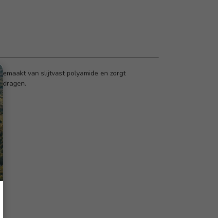
gemaakt van slijtvast polyamide en zorgt
gedragen.