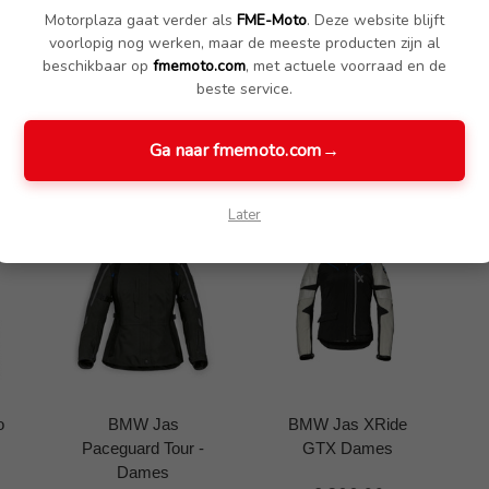
Motorplaza gaat verder als
FME-Moto
. Deze website blijft
voorlopig nog werken, maar de meeste producten zijn al
beschikbaar op
fmemoto.com
, met actuele voorraad en de
beste service.
Ga naar fmemoto.com
→
Later
o
BMW Jas
BMW Jas XRide
Paceguard Tour -
GTX Dames
Dames