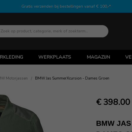
Gratis verzenden bij bestellingen vanaf € 100,-*
Zoek
RKLEDING
WERKPLAATS
MAGAZIJN
VE
W Motorjassen
BMW Jas SummerXcursion - Dames Groen
€ 398.00
BMW JAS