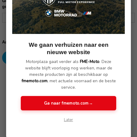
Gelieve uw frame nummer in te vullen ter controle of dit product
geschikt is voor uw motor (17 karakters):
Huidige
voorraad:
Verhoog
Verlaag
Aantal:
We gaan verhuizen naar een
aantallen:
aantallen:
nieuwe website
Motorplaza gaat verder als
FME-Moto
. Deze
website blijft voorlopig nog werken, maar de
SKU: 52537729321
meeste producten zijn al beschikbaar op
fmemoto.com
, met actuele voorraad en de beste
service.
Omschrijving
(Nog geen reviews)
Ga naar fmemoto.com
→
Deze uitnodigende buddy heeft een extra brede stoel en is
Later
voorzien van decoratieve stiksels en de juiste opvulling. Het
biedt uitstekend comfort voor zowel rijder als passagier.
Verkrijgbaar in 3 verschillende hoogtes.