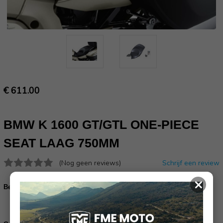
€ 611.00
BMW K 1600 GT/GTL ONE-PIECE
SEAT LAAG 750MM
(Nog geen reviews)
Schrijf een review
×
Bevestigingset[77348520027]:
Bestel de bevestigingset