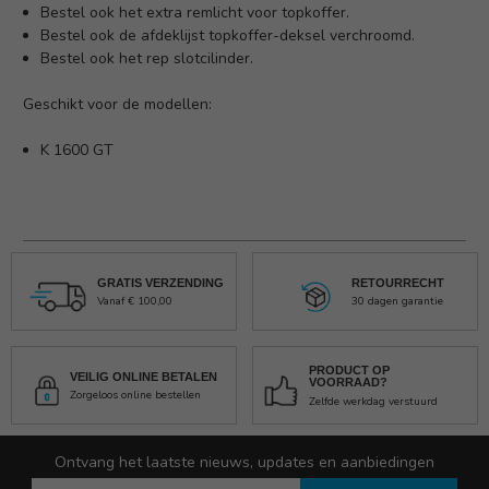
Bestel ook het extra
remlicht voor topkoffer.
Bestel ook de
afdeklijst topkoffer-deksel verchroomd.
Bestel ook het
rep slotcilinder.
Geschikt voor de modellen:
K 1600 GT
GRATIS VERZENDING
RETOURRECHT
Vanaf € 100,00
30 dagen garantie
PRODUCT OP
VEILIG ONLINE BETALEN
VOORRAAD?
Zorgeloos online bestellen
Zelfde werkdag verstuurd
Ontvang het laatste nieuws, updates en aanbiedingen