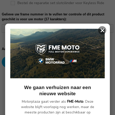
Bestel de reparatie set slotcilinder voor Keyless Ride
Gelieve uw frame nummer in te vullen ter controle of dit product
geschikt is voor uw motor (17 karakters):
×
Huidige
voorraad:
Verhoog
Verlaag
Aantal:
aantallen:
aantallen:
SKU: 77438553921
We gaan verhuizen naar een
Omschrijving
(Nog geen reviews)
nieuwe website
Motorplaza gaat verder als
FME-Moto
. Deze
website blijft voorlopig nog werken, maar de
Veel bergruimte (ca. 49 l)
meeste producten zijn al beschikbaar op
Standaard rugsteunen voor meer comfort voor de passagier