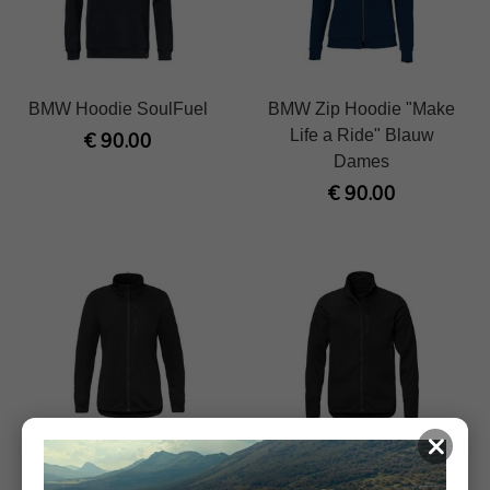
BMW Hoodie SoulFuel
BMW Zip Hoodie "Make
Life a Ride" Blauw
€ 90.00
Dames
€ 90.00
×
Softshelljack BMW GS
Softshelljack BMW GS