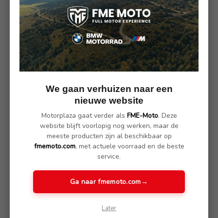
Zwart - Dames
Zwart - Heren
€ 162.00
€ 162.00
We gaan verhuizen naar een
nieuwe website
Motorplaza gaat verder als
FME-Moto
. Deze
website blijft voorlopig nog werken, maar de
meeste producten zijn al beschikbaar op
Softshelljack BMW GS
BMW Jas Transformer -
fmemoto.com
, met actuele voorraad en de beste
service.
Nachtblauw - Heren
maat XL
€ 164.00
€ 296.00
Ga naar fmemoto.com
→
Later