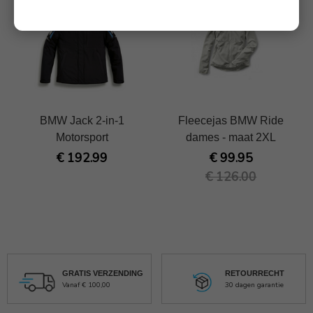
BMW Jack 2-in-1
Fleecejas BMW Ride
Motorsport
dames - maat 2XL
€ 192.99
€ 99.95
€ 126.00
GRATIS VERZENDING
RETOURRECHT
Vanaf € 100,00
30 dagen garantie