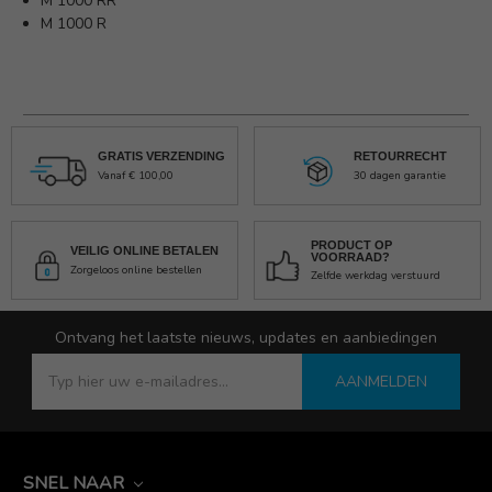
M 1000 RR
M 1000 R
GRATIS VERZENDING
RETOURRECHT
Vanaf € 100,00
30 dagen garantie
PRODUCT OP
VEILIG ONLINE BETALEN
VOORRAAD?
Zorgeloos online bestellen
Zelfde werkdag verstuurd
Ontvang het laatste nieuws, updates en aanbiedingen
AANMELDEN
SNEL NAAR