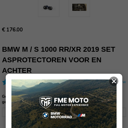
€ 176.00
BMW M / S 1000 RR/XR 2019 SET
ASPROTECTOREN VOOR EN
ACHTER
×
(1 review)
Schrijf een review
Gelieve uw frame nummer in te vullen ter controle of dit product
geschikt is voor uw motor (17 karakters):
Huidige