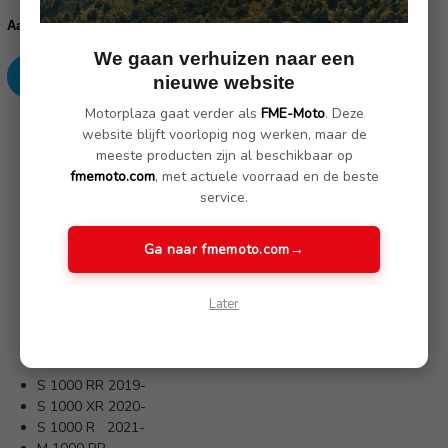
voorraad:
Verhoog
Verlaag
Aantal:
aantallen:
aantallen:
We gaan verhuizen naar een
nieuwe website
Motorplaza gaat verder als
FME-Moto
. Deze
SKU: 77259443012/2x
website blijft voorlopig nog werken, maar de
meeste producten zijn al beschikbaar op
fmemoto.com
, met actuele voorraad en de beste
Omschrijving
(1 review)
service.
Ga naar fmemoto.com
→
De M asprotectoren van zeer slijtvast kunststof beschermen de
vork en swingarm van de vooras betrouwbaar tegen krassen
bij vallen.
Later
Past op de modellen.
S 1000 RR 2019-
S 1000 XR 2020-
S 1000 R 2021-