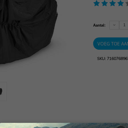
Huidige
voorraad:
Verhoog
Aantal:
aantallen
SKU: 716076896