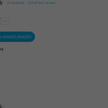
(3 reviews)
Schrijf een review
Verlaag
:
aantallen:
74