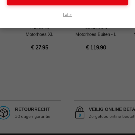
Later
Paddockx
Wunderlich
Motorhoes XL
Motorhoes Buiten - L
€ 27.95
€ 119.90
RETOURRECHT
VEILIG ONLINE BET
30 dagen garantie
Zorgeloos online bestel