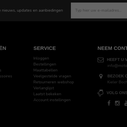
e nieuws, updates en aanbiedingen
ËN
SERVICE
NEEM CON
Inloggen
HEEFT U 
Bestellingen
info@moto
s
Maattabellen
ssoires
Veelgestelde vragen
BEZOEK 
Retourneren webshop
Kieler Boc
Verlanglijst
VOLG ONS
Laatst bekeken
Account instellingen