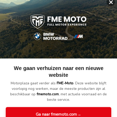
×
parant venster waardoor je de nummerplaat kan zien, ook geschikt v
n de R 1200 RT met grote topkoffer.
We gaan verhuizen naar een nieuwe
website
Motorplaza gaat verder als
FME-Moto
. Deze website blijft
voorlopig nog werken, maar de meeste producten zijn al
beschikbaar op
fmemoto.com
, met actuele voorraad en de
beste service.
Ga naar fmemoto.com
→