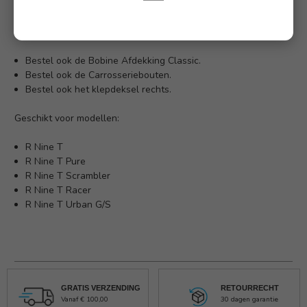
contrasteren op een klassieke manier met geanodiseerde
highlights in lichtgrijs. De set bestaat uit toponderdelen die
voldoen aan de hoogste BMW Motorrad standaards.
Bestel ook de Bobine Afdekking Classic.
Bestel ook de Carrosseriebouten.
Bestel ook het
klepdeksel rechts.
Geschikt voor modellen:
R Nine T
R Nine T Pure
R Nine T Scrambler
R Nine T Racer
R Nine T Urban G/S
GRATIS VERZENDING
RETOURRECHT
Vanaf € 100,00
30 dagen garantie