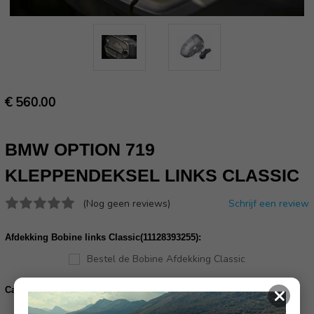
€ 560.00
BMW OPTION 719
KLEPPENDEKSEL LINKS CLASSIC
(Nog geen reviews)
Schrijf een review
Afdekking Bobine links Classic(11128393255):
Bestel de Bobine Afdekking Classic
×
Carrosseriebout zonder kraag 2x(18518529128):
Bestel de Carrosseriebouten