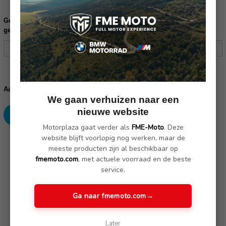
Gelieve uw frame nummer in te vullen ter controle of dit product
geschikt is voor uw motor:
Huidige
voorraad:
Verhoog
Verlaag
Aantal:
aantallen:
aantallen:
We gaan verhuizen naar een
nieuwe website
Motorplaza gaat verder als
FME-Moto
. Deze
website blijft voorlopig nog werken, maar de
SKU: 11128394701
meeste producten zijn al beschikbaar op
fmemoto.com
, met actuele voorraad en de beste
service.
Omschrijving
(Nog geen reviews)
Ga naar fmemoto.com
→
De Option 719 stijlvariant Classic geeft je motorfiets een
chique en karakteristiek puur design. Aluminium onderdelen
Later