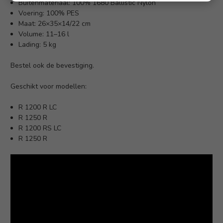
Buitenmateriaal: 100% 1680 Ballistic Nylon
Voering: 100% PES
Maat: 26×35×14/22 cm
Volume: 11–16 l
Lading: 5 kg
Bestel ook de bevestiging.
Geschikt voor modellen:
R 1200 R LC
R 1250 R
R 1200 RS LC
R 1250 R