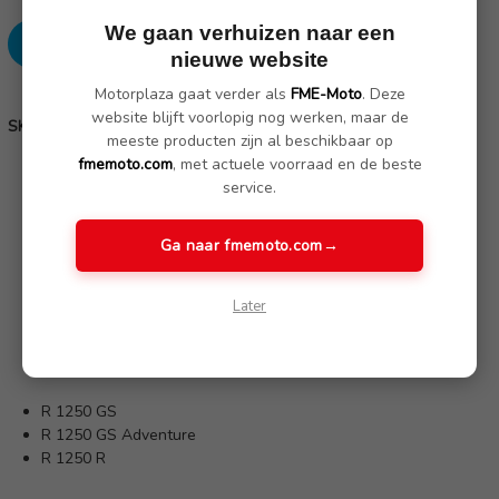
aantallen:
aantallen:
We gaan verhuizen naar een
nieuwe website
Motorplaza gaat verder als
FME-Moto
. Deze
SKU: 51168406497, 51168406498
website blijft voorlopig nog werken, maar de
SKU:
51168406497, 51168406498
meeste producten zijn al beschikbaar op
fmemoto.com
, met actuele voorraad en de beste
service.
Omschrijving
(1 review)
Ga naar fmemoto.com
→
Linker en rechter spiegel.
Wij adviseren graag over de benodigde montage onderdelen,
Later
neem hierover
contact met ons op.
Geschikt voor modellen:
R 1250 GS
R 1250 GS Adventure
R 1250 R