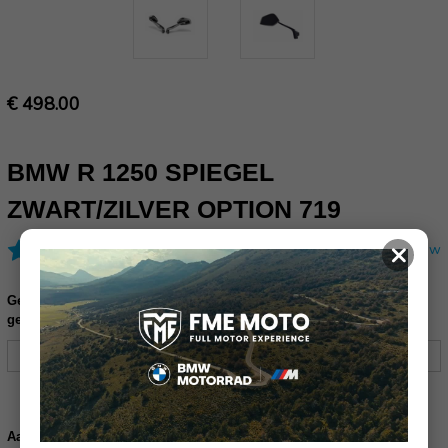
€ 498.00
BMW R 1250 SPIEGEL
ZWART/ZILVER OPTION 719
×
(1 review)
Schrijf een review
Gelieve uw frame nummer in te vullen ter controle of dit product
geschikt is voor uw motor (17 karakters):
Huidige
voorraad:
Verhoog
Verlaag
Aantal: