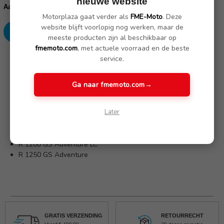
nieuwe website
voorraad:
Verhoog
Verlaag
Aantal:
aantallen:
aantallen:
Motorplaza gaat verder als
FME-Moto
. Deze
website blijft voorlopig nog werken, maar de
meeste producten zijn al beschikbaar op
fmemoto.com
, met actuele voorraad en de beste
SKU: AKCarbonLCADV
service.
Ga naar fmemoto.com
→
Omschrijving
(Nog geen reviews)
Later
Kniepads geschikt voor de modellen:
R 1200 GS Adventure LC
R 1250 GS Adventure
GRATIS VERZENDING
RETOURRECHT