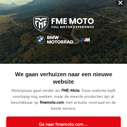
×
ies instellen van de kettingspanning en de achterwieluitrichting moge
umlegering, die zeer licht maar ook vormvast is. Een dubbele eloxering
We gaan verhuizen naar een nieuwe
website
Motorplaza gaat verder als
FME-Moto
. Deze website blijft
voorlopig nog werken, maar de meeste producten zijn al
beschikbaar op
fmemoto.com
, met actuele voorraad en de
beste service.
Ga naar fmemoto.com
→