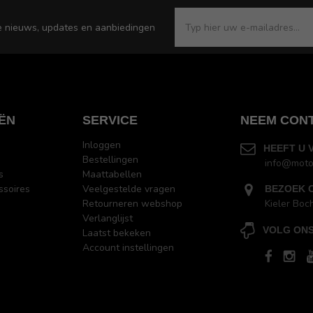
e nieuws, updates en aanbiedingen
ËN
SERVICE
NEEM CON
Inloggen
HEEFT U 
Bestellingen
info@moto
s
Maattabellen
ssoires
Veelgestelde vragen
BEZOEK 
Retourneren webshop
Kieler Boc
Verlanglijst
VOLG ONS
Laatst bekeken
Account instellingen