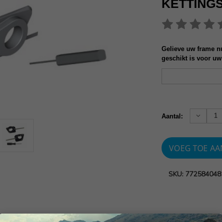
KETTING
Gelieve uw frame nu
geschikt is voor uw
Huidige
voorraad:
Verhoog
Aantal:
aantallen
SKU: 772584048