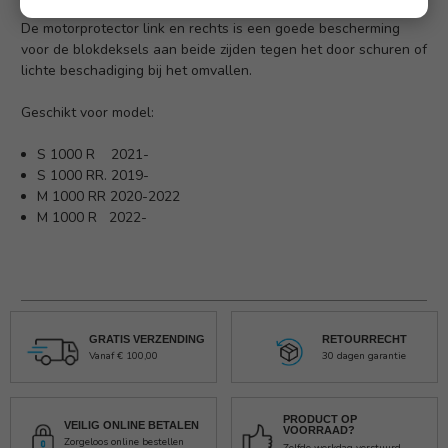
De motorprotector link en rechts is een goede bescherming
voor de blokdeksels aan beide zijden tegen het door schuren of
lichte beschadiging bij het omvallen.
Geschikt voor model:
S 1000 R 2021-
S 1000 RR. 2019-
M 1000 RR 2020-2022
M 1000 R 2022-
GRATIS VERZENDING
RETOURRECHT
Vanaf € 100,00
30 dagen garantie
PRODUCT OP
VEILIG ONLINE BETALEN
VOORRAAD?
Zorgeloos online bestellen
Zelfde werkdag verstuurd