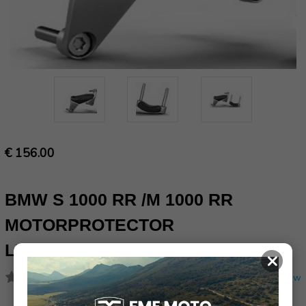
€ 156.00
BMW S 1000 RR /M 1000 RR
MOTORPROTECTOR
LINKS/RECHTS
×
(Nog geen reviews)
Schrijf een review