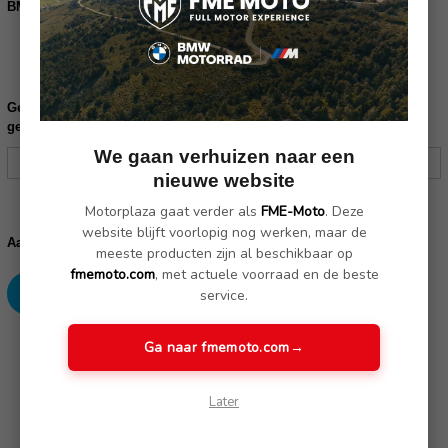
BMW Motorprotector links/rechts:
Links (77149830123)
Rechts (77149830124)
Links en Rechts (77149830123,77149830124)
Gelieve uw frame nummer in te vullen ter controle of dit product
geschikt is voor uw motor:
We gaan verhuizen naar een
nieuwe website
Motorplaza gaat verder als
FME-Moto
. Deze
Huidige
website blijft voorlopig nog werken, maar de
voorraad:
Verhoog
Verlaag
Aantal:
meeste producten zijn al beschikbaar op
aantallen:
aantallen:
fmemoto.com
, met actuele voorraad en de beste
service.
SKU: 77149830123 ,77149830124
Ga naar fmemoto.com
→
Later
Omschrijving
(Nog geen reviews)