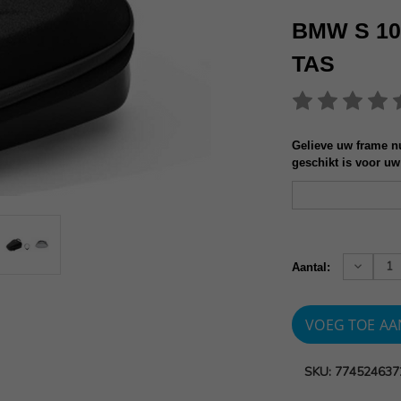
BMW S 1
TAS
Gelieve uw frame nu
geschikt is voor uw
Huidige
voorraad:
Verhoog
Aantal:
aantallen
SKU: 774524637