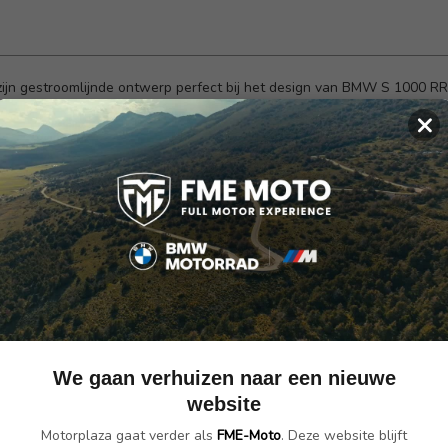
jn gestroomlijnde ontwerp perfect bij het design van BMW S 1000 RR
 de S 1000RR. Mede door de bevestigingsriemen en de antislip laag aan
×
oudig worden uitgebreid van 7 naar 10 liter, zo beschik je altijd over
erde waterdichte binnentas.
1000 RR (vanaf 2019)
t
We gaan verhuizen naar een nieuwe
website
Motorplaza gaat verder als
FME-Moto
. Deze website blijft