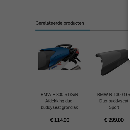
Gerelateerde producten
BMW F 800 ST/S/R
BMW R 1300 G
Afdekking duo-
Duo-buddyseat
buddyseat grondlak
Sport
€ 114.00
€ 299.00