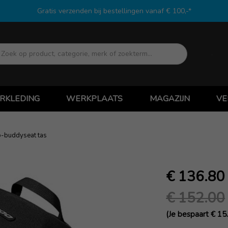
Gratis verzenden bij bestellingen vanaf € 100,-*
Zoek
RKLEDING
WERKPLAATS
MAGAZIJN
VE
-buddyseat tas
€ 136.80
€ 152.00
(Je bespaart € 15