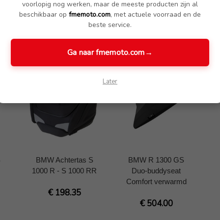
voorlopig nog werken, maar de meeste producten zijn al
beschikbaar op
fmemoto.com
, met actuele voorraad en de
beste service.
Ga naar fmemoto.com
→
Later
S
BMW Achtertas S
BMW R 1300 GS
1000 R - S 1000 RR
Duo-buddyseat
Comfort verwarmd
€ 198.35
€ 504.00