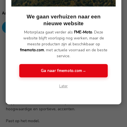
Huidige
voorraad:
Verhoog
Verlaag
Aantal:
We gaan verhuizen naar een
aantallen:
aantallen:
nieuwe website
Motorplaza gaat verder als
FME-Moto
. Deze
website blijft voorlopig nog werken, maar de
SKU: 77318404063
meeste producten zijn al beschikbaar op
fmemoto.com
, met actuele voorraad en de beste
service.
Omschrijving
(Nog geen reviews)
Ga naar fmemoto.com
→
Het hoogwaardige Carbon pakket onderstreept de sportieve
kwaliteiten en geeft deze Adventure Sport motorfiets een
Later
extra dynamische uitstraling. Het pakket omvat voor- en
achterspatbord, geïntegreerde kettingbeschermer en
kuippanelen van carbon. De componenten zetten
hoogwaardige en sportieve, accenten.
Past op het model.