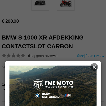
€ 200.00
BMW S 1000 XR AFDEKKING
CONTACTSLOT CARBON
(Nog geen reviews)
Schrijf een review
×
Klem bevestiging afdekking contactslot 2x(07148542040):
Bestel de bevestiging klemmen
Gelieve uw frame nummer in te vullen ter controle of dit product
geschikt is voor uw motor: