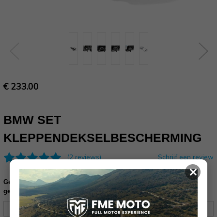
€ 233.00
BMW SET
KLEPPENDEKSELBESCHERMING
(2 reviews)
Schrijf een review
×
Gelieve uw frame nummer in te vullen ter controle of dit product
geschikt is voor uw motor (17 karakters):