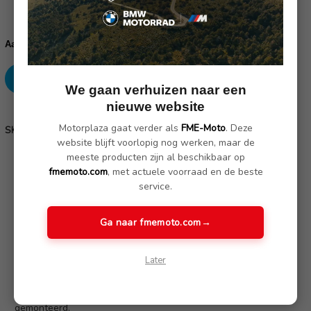
Huidige
voorraad:
Verhoog
Verlaag
Aantal:
aantallen:
aantallen:
We gaan verhuizen naar een
nieuwe website
SKU: 77142465251
Motorplaza gaat verder als
FME-Moto
. Deze
SKU:
77142465251
website blijft voorlopig nog werken, maar de
meeste producten zijn al beschikbaar op
fmemoto.com
, met actuele voorraad en de beste
Omschrijving
(2 reviews)
service.
In een -worst case scenario- biedt de cilinderkop bescherming
Ga naar fmemoto.com
→
extra protectie tegen schade. Dit edelstalen onderdeel
accentueert ook het uitzonderlijke ontwerp van de Boxer
Later
motor.
Niet geschikt als een Set motorbeveiligingsbeugel is
gemonteerd.