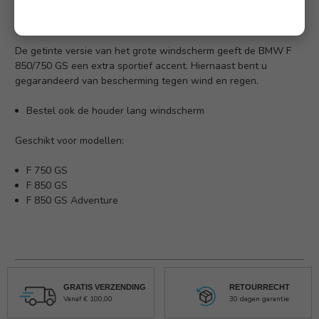
Omschrijving
(Nog geen reviews)
De getinte versie van het grote windscherm geeft de BMW F
850/750 GS een extra sportief accent. Hiernaast bent u
gegarandeerd van bescherming tegen wind en regen.
Bestel ook de houder lang windscherm
Geschikt voor modellen:
F 750 GS
F 850 GS
F 850 GS Adventure
GRATIS VERZENDING
RETOURRECHT
Vanaf € 100,00
30 dagen garantie