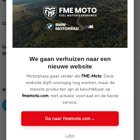
Windschermverstelling (46638562228):
Bestel de windschermverstelling
Cilinderschroef 4x(07129907398):
Bestel de cilinderschroeven
Gelieve uw frame nummer in te vullen ter controle of dit product
geschikt is voor uw motor:
We gaan verhuizen naar een
nieuwe website
Motorplaza gaat verder als
FME-Moto
. Deze
Huidige
website blijft voorlopig nog werken, maar de
voorraad:
meeste producten zijn al beschikbaar op
Verhoog
Verlaag
Aantal:
aantallen:
aantallen:
fmemoto.com
, met actuele voorraad en de beste
service.
Ga naar fmemoto.com
→
SKU: 77338566474
Later