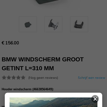
€ 156.00
BMW WINDSCHERM GROOT
GETINT L=310 MM
(Nog geen reviews)
Schrijf een review
Houder windscherm (46638564649):
Bestel ook de houder winscherm lang
×