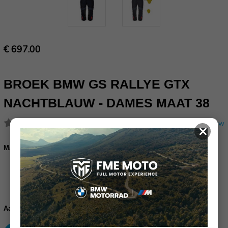
€ 697.00
BROEK BMW GS RALLYE GTX
NACHTBLAUW - DAMES MAAT 38
(Nog geen reviews)
Schrijf een review
×
Maat:
*
38
Huidige
voorraad:
Verhoog
Verlaag
Aantal:
aantallen:
aantallen: