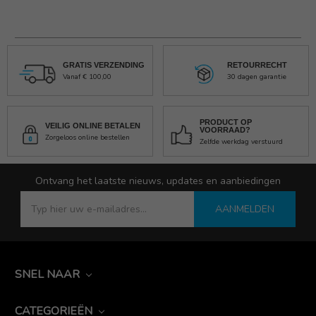
GRATIS VERZENDING
RETOURRECHT
Vanaf € 100,00
30 dagen garantie
PRODUCT OP
VEILIG ONLINE BETALEN
VOORRAAD?
Zorgeloos online bestellen
Zelfde werkdag verstuurd
Ontvang het laatste nieuws, updates en aanbiedingen
AANMELDEN
SNEL NAAR
CATEGORIEËN