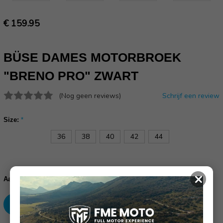
€ 159.95
BÜSE DAMES MOTORBROEK
"BRENO PRO" ZWART
(Nog geen reviews)
Schrijf een review
Size:
*
36
38
40
42
44
Huidige
×
voorraad:
Verhoog
Verlaag
Aantal:
aantallen:
aantallen: