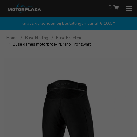
0
Gratis verzenden bij bestellingen vanaf € 100,-*
Home
Büse kleding
Büse Broeken
Büse dames motorbroek "Breno Pro" zwart