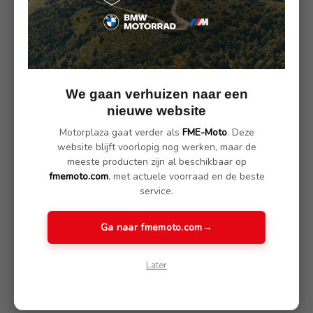
SKU: 11.2370
Omschrijving
(Nog geen reviews)
We gaan verhuizen naar een
Omschrijving:
nieuwe website
De Breno Pro motorbroek is een betrouwbare keuze voor
Motorplaza gaat verder als
FME-Moto
. Deze
motorrijders die op zoek zijn naar comfort, duurzaamheid en
website blijft voorlopig nog werken, maar de
goede , degelijke bescherming.
meeste producten zijn al beschikbaar op
De broek is gemaakt van sterk 450D polyester en is op
fmemoto.com
, met actuele voorraad en de beste
belangrijke punten extra versterkt, zoals bij de knieën en het
service.
scheenbeen, voor extra veiligheid tijdens je rit.
Dankzij de ribstretch aan de knieën en het zitvlak biedt de
Ga naar fmemoto.com
→
broek veel bewegingsvrijheid en draagcomfort, zelfs tijdens
langere tochten.
De ademende mesh binnenvoering zorgt voor een prettig
Later
klimaat, terwijl de geïntegreerde Humax®-membraan de broek
water- en winddicht maakt.