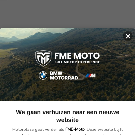
×
rgoed uit de 2022 collectie van BMW Motorrad. Dit BMW shirt is gemaa
ing
nde vereisten aan de lichaamstemperatuurregeling
We gaan verhuizen naar een nieuwe
website
Motorplaza gaat verder als
FME-Moto
. Deze website blijft