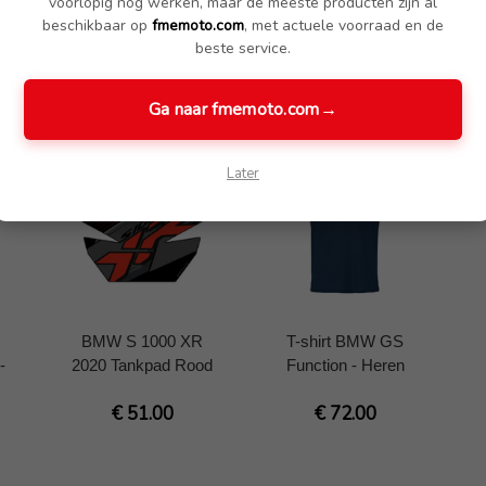
voorlopig nog werken, maar de meeste producten zijn al
beschikbaar op
fmemoto.com
, met actuele voorraad en de
beste service.
Ga naar fmemoto.com
→
Later
BMW S 1000 XR
T-shirt BMW GS
-
2020 Tankpad Rood
Function - Heren
€ 51.00
€ 72.00