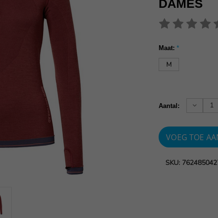
DAMES
Maat:
*
M
Huidige
voorraad:
Verhoog
Aantal:
aantallen
SKU: 762485042