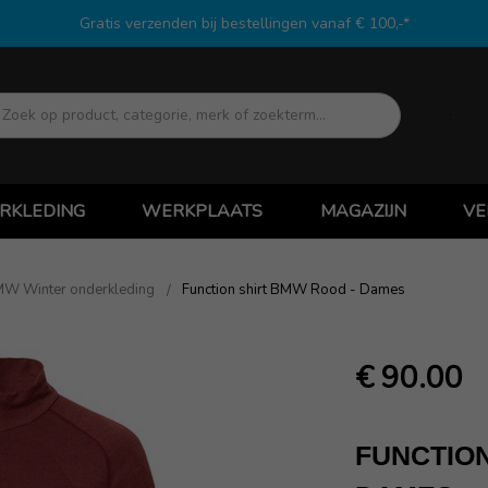
Gratis verzenden bij bestellingen vanaf € 100,-*
Zoek
RKLEDING
WERKPLAATS
MAGAZIJN
VE
W Winter onderkleding
Function shirt BMW Rood - Dames
€ 90.00
FUNCTION