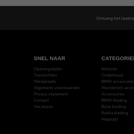
Ontvang het laatst
SNEL NAAR
CATEGORIE
Openingstijden
Motoren
Toertochten
Onderhoud
Werkplaats
BMW accessoire
Algemene voorwaarden
Wunderlich acce
Privacy statement
Accessoires
Contact
BMW kleding
Vacatures
Büse kleding
Rukka kleding
Magazijn