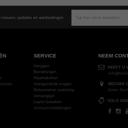
e nieuws, updates en aanbiedingen
ËN
SERVICE
NEEM CON
Inloggen
HEEFT U 
Bestellingen
info@moto
s
Maattabellen
ssoires
Veelgestelde vragen
BEZOEK 
Retourneren webshop
Kieler Boc
Verlanglijst
VOLG ONS
Laatst bekeken
Account instellingen