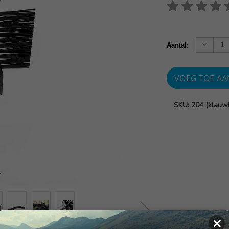
Huidige
voorraad:
Verhoog
Aantal:
aantallen
SKU: 204 (klauwb
×