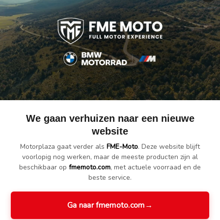
elkoppen met sterke nylonharen en een geÏntegreerde krabber voor het
We gaan verhuizen naar een nieuwe
website
Motorplaza gaat verder als
FME-Moto
. Deze website blijft
voorlopig nog werken, maar de meeste producten zijn al
beschikbaar op
fmemoto.com
, met actuele voorraad en de
beste service.
Ga naar fmemoto.com
→