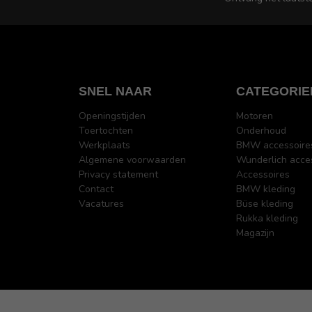
SNEL NAAR
CATEGORIE
Openingstijden
Motoren
Toertochten
Onderhoud
Werkplaats
BMW accessoire
Algemene voorwaarden
Wunderlich acce
Privacy statement
Accessoires
Contact
BMW kleding
Vacatures
Büse kleding
Rukka kleding
Magazijn