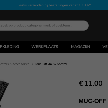
Gratis verzenden bij bestellingen vanaf € 100,-*
Zoek
RKLEDING
WERKPLAATS
MAGAZIJN
VE
rstels & accessoires
Muc-Off klauw borstel
€ 11.00
MUC-OFF