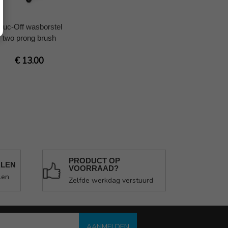
uc-Off wasborstel
two prong brush
€ 13.00
PRODUCT OP
ALEN
VOORRAAD?
len
Zelfde werkdag verstuurd
AANMELDEN