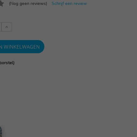
(Nog geen reviews)
Schrijf een review
Verlaag
:
aantallen:
orstel)