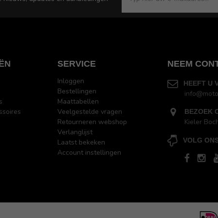
ËN
SERVICE
NEEM CON
Inloggen
HEEFT U 
Bestellingen
info@moto
s
Maattabellen
ssoires
Veelgestelde vragen
BEZOEK 
Retourneren webshop
Kieler Boc
Verlanglijst
VOLG ONS
Laatst bekeken
Account instellingen