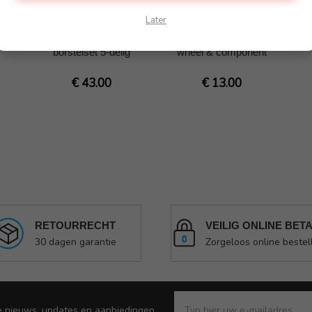
Later
m
Muc-Off premium
Muc-Off wasborstel
M
borstelset 5-delig
wheel & component
€ 43.00
€ 13.00
RETOURRECHT
VEILIG ONLINE BET
30 dagen garantie
Zorgeloos online bestel
e nieuws, updates en aanbiedingen