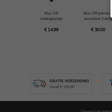
Muc-Off
Muc-Off premiu
kettingborstel
borstelset 3-delig
€ 14.99
€ 30.00
GRATIS VERZENDING
Vanaf € 100,00
Ontvang het laatst